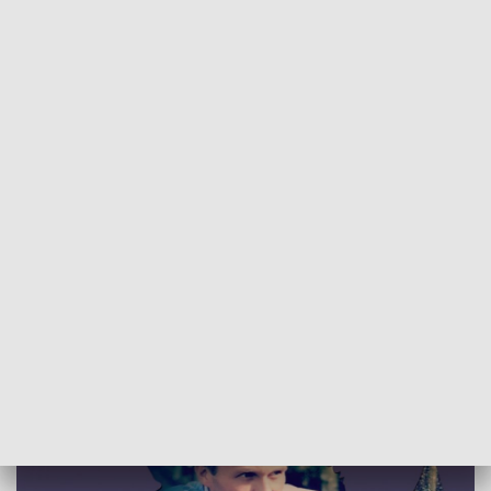
POWRÓT DO
POZNAŃ
TVP REGIONY
Koncert charytatywny dla Bartka
Smoczyńskiego
2017-04-21