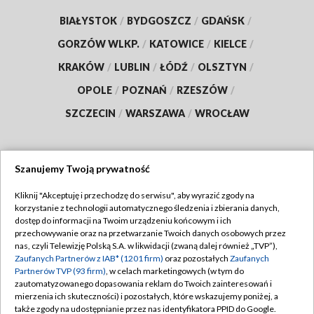
BIAŁYSTOK
/
BYDGOSZCZ
/
GDAŃSK
/
GORZÓW WLKP.
/
KATOWICE
/
KIELCE
/
KRAKÓW
/
LUBLIN
/
ŁÓDŹ
/
OLSZTYN
/
OPOLE
/
POZNAŃ
/
RZESZÓW
/
SZCZECIN
/
WARSZAWA
/
WROCŁAW
Szanujemy Twoją prywatność
Dołącz do nas:
Kliknij "Akceptuję i przechodzę do serwisu", aby wyrazić zgody na
korzystanie z technologii automatycznego śledzenia i zbierania danych,
TVP
dostęp do informacji na Twoim urządzeniu końcowym i ich
Abonament TVP
przechowywanie oraz na przetwarzanie Twoich danych osobowych przez
Regulamin TVP
nas, czyli Telewizję Polską S.A. w likwidacji (zwaną dalej również „TVP”),
Emisja w TVP
Polityka prywatności
Zaufanych Partnerów z IAB* (1201 firm)
oraz pozostałych
Zaufanych
Partnerów TVP (93 firm)
, w celach marketingowych (w tym do
Centrum informacji TVP
Moje zgody
zautomatyzowanego dopasowania reklam do Twoich zainteresowań i
mierzenia ich skuteczności) i pozostałych, które wskazujemy poniżej, a
Naziemna Telewizja Cyfrowa
Pomoc
także zgody na udostępnianie przez nas identyfikatora PPID do Google.