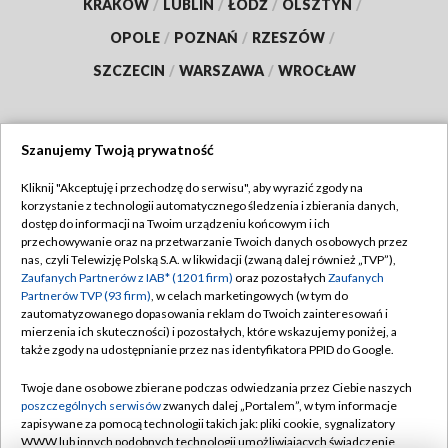
KRAKÓW
/
LUBLIN
/
ŁÓDŹ
/
OLSZTYN
/
OPOLE
/
POZNAŃ
/
RZESZÓW
/
SZCZECIN
/
WARSZAWA
/
WROCŁAW
Szanujemy Twoją prywatność
Dołącz do nas:
Kliknij "Akceptuję i przechodzę do serwisu", aby wyrazić zgody na
korzystanie z technologii automatycznego śledzenia i zbierania danych,
TVP
dostęp do informacji na Twoim urządzeniu końcowym i ich
Abonament TVP
przechowywanie oraz na przetwarzanie Twoich danych osobowych przez
Regulamin TVP
nas, czyli Telewizję Polską S.A. w likwidacji (zwaną dalej również „TVP”),
Emisja w TVP
Polityka prywatności
Zaufanych Partnerów z IAB* (1201 firm)
oraz pozostałych
Zaufanych
Partnerów TVP (93 firm)
, w celach marketingowych (w tym do
Centrum informacji TVP
Moje zgody
zautomatyzowanego dopasowania reklam do Twoich zainteresowań i
mierzenia ich skuteczności) i pozostałych, które wskazujemy poniżej, a
Naziemna Telewizja Cyfrowa
Pomoc
także zgody na udostępnianie przez nas identyfikatora PPID do Google.
Sklep TVP
Biuro reklamy
Twoje dane osobowe zbierane podczas odwiedzania przez Ciebie naszych
Rada Programowa
Kontakt
poszczególnych serwisów
zwanych dalej „Portalem”, w tym informacje
zapisywane za pomocą technologii takich jak: pliki cookie, sygnalizatory
System NOS
WWW lub innych podobnych technologii umożliwiających świadczenie