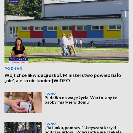
POZNAŃ
Wójt chce likwidacji szkół. Ministerstwo powiedziało
„nie”, ale to nie koniec [WIDEO]
POZNAŃ
Pudełko na wagę życia. Warto, aby te
osoby miały je w domu
POZNAŃ
„Ratunku, pomocy!” Usłyszała krzyki
podczas urlopu. Policjantka nie czekała