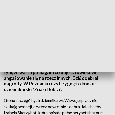
Konkurs dziennikarski "Znaki Dobra" rozstrzygnięty
W swojej codziennej, dziennikarskiej pracy starają
się dostrzegać i promować to, co dobre. Piszą o
tym, że warto pomagać i co daje człowiekowi
angażowanie się na rzecz innych. Dziś odebrali
nagrody. W Poznaniu rozstrzygnięto konkurs
dziennikarski "Znaki Dobra".
Grono szczególnych dziennikarzy. W swojej pracy nie
szukają sensacji, a wręcz odwrotnie - dobra. Jak choćby
Izabela Skorzybót, która opisała pełne perypetii historie