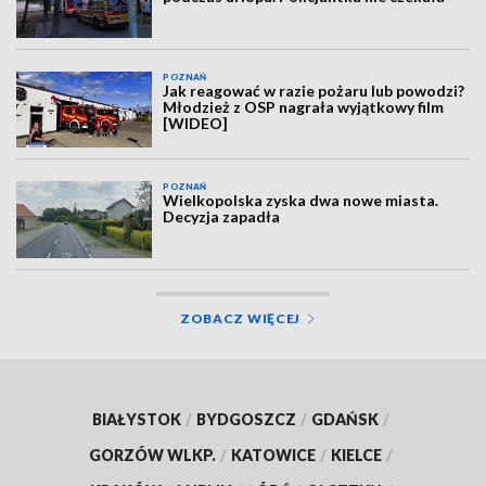
POZNAŃ
Jak reagować w razie pożaru lub powodzi?
Młodzież z OSP nagrała wyjątkowy film
[WIDEO]
POZNAŃ
Wielkopolska zyska dwa nowe miasta.
Decyzja zapadła
ZOBACZ WIĘCEJ
BIAŁYSTOK
/
BYDGOSZCZ
/
GDAŃSK
/
GORZÓW WLKP.
/
KATOWICE
/
KIELCE
/