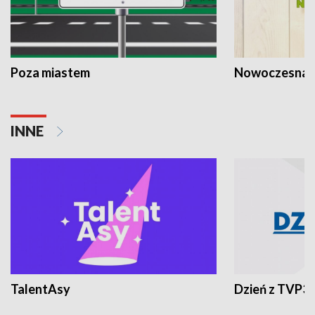
Poza miastem
Nowoczesna 
INNE
TalentAsy
Dzień z TVP3