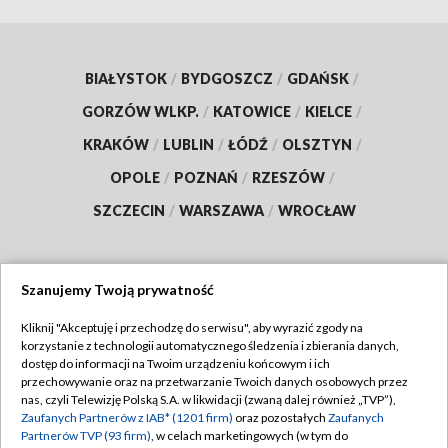
BIAŁYSTOK
/
BYDGOSZCZ
/
GDAŃSK
/
GORZÓW WLKP.
/
KATOWICE
/
KIELCE
/
KRAKÓW
/
LUBLIN
/
ŁÓDŹ
/
OLSZTYN
/
OPOLE
/
POZNAŃ
/
RZESZÓW
/
SZCZECIN
/
WARSZAWA
/
WROCŁAW
Szanujemy Twoją prywatność
Dołącz do nas:
Kliknij "Akceptuję i przechodzę do serwisu", aby wyrazić zgody na
korzystanie z technologii automatycznego śledzenia i zbierania danych,
TVP
dostęp do informacji na Twoim urządzeniu końcowym i ich
Abonament TVP
przechowywanie oraz na przetwarzanie Twoich danych osobowych przez
Regulamin TVP
nas, czyli Telewizję Polską S.A. w likwidacji (zwaną dalej również „TVP”),
Emisja w TVP
Zaufanych Partnerów z IAB* (1201 firm)
oraz pozostałych
Zaufanych
Polityka prywatności
Partnerów TVP (93 firm)
, w celach marketingowych (w tym do
Centrum informacji TVP