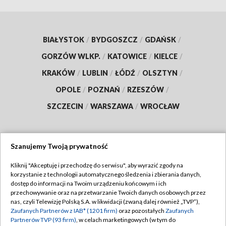
BIAŁYSTOK
/
BYDGOSZCZ
/
GDAŃSK
/
GORZÓW WLKP.
/
KATOWICE
/
KIELCE
/
KRAKÓW
/
LUBLIN
/
ŁÓDŹ
/
OLSZTYN
/
OPOLE
/
POZNAŃ
/
RZESZÓW
/
SZCZECIN
/
WARSZAWA
/
WROCŁAW
Szanujemy Twoją prywatność
Dołącz do nas:
Kliknij "Akceptuję i przechodzę do serwisu", aby wyrazić zgody na
korzystanie z technologii automatycznego śledzenia i zbierania danych,
TVP
dostęp do informacji na Twoim urządzeniu końcowym i ich
Abonament TVP
przechowywanie oraz na przetwarzanie Twoich danych osobowych przez
Regulamin TVP
nas, czyli Telewizję Polską S.A. w likwidacji (zwaną dalej również „TVP”),
Emisja w TVP
Zaufanych Partnerów z IAB* (1201 firm)
oraz pozostałych
Zaufanych
Polityka prywatności
Partnerów TVP (93 firm)
, w celach marketingowych (w tym do
Centrum informacji TVP