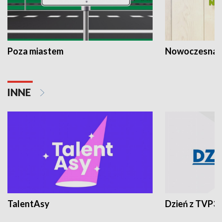
Poza miastem
Nowoczesna 
INNE
TalentAsy
Dzień z TVP3