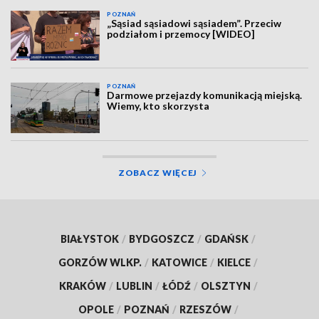
POZNAŃ
„Sąsiad sąsiadowi sąsiadem”. Przeciw
podziałom i przemocy [WIDEO]
POZNAŃ
Darmowe przejazdy komunikacją miejską.
Wiemy, kto skorzysta
ZOBACZ WIĘCEJ
BIAŁYSTOK
/
BYDGOSZCZ
/
GDAŃSK
/
GORZÓW WLKP.
/
KATOWICE
/
KIELCE
/
KRAKÓW
/
LUBLIN
/
ŁÓDŹ
/
OLSZTYN
/
OPOLE
/
POZNAŃ
/
RZESZÓW
/