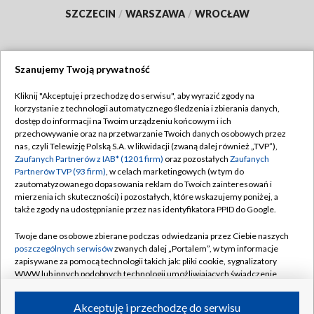
SZCZECIN
/
WARSZAWA
/
WROCŁAW
Szanujemy Twoją prywatność
Dołącz do nas:
Kliknij "Akceptuję i przechodzę do serwisu", aby wyrazić zgody na
korzystanie z technologii automatycznego śledzenia i zbierania danych,
TVP
dostęp do informacji na Twoim urządzeniu końcowym i ich
Abonament TVP
przechowywanie oraz na przetwarzanie Twoich danych osobowych przez
Regulamin TVP
nas, czyli Telewizję Polską S.A. w likwidacji (zwaną dalej również „TVP”),
Emisja w TVP
Polityka prywatności
Zaufanych Partnerów z IAB* (1201 firm)
oraz pozostałych
Zaufanych
Partnerów TVP (93 firm)
, w celach marketingowych (w tym do
Centrum informacji TVP
Moje zgody
zautomatyzowanego dopasowania reklam do Twoich zainteresowań i
mierzenia ich skuteczności) i pozostałych, które wskazujemy poniżej, a
Naziemna Telewizja Cyfrowa
Pomoc
także zgody na udostępnianie przez nas identyfikatora PPID do Google.
Sklep TVP
Biuro reklamy
Twoje dane osobowe zbierane podczas odwiedzania przez Ciebie naszych
Rada Programowa
Kontakt
poszczególnych serwisów
zwanych dalej „Portalem”, w tym informacje
zapisywane za pomocą technologii takich jak: pliki cookie, sygnalizatory
System NOS
WWW lub innych podobnych technologii umożliwiających świadczenie
dopasowanych i bezpiecznych usług, personalizację treści oraz reklam,
Informacje o nadawcy
Kanały
udostępnianie funkcji mediów społecznościowych oraz analizowanie
Akceptuję i przechodzę do serwisu
ruchu w Internecie.
Program dla prasy