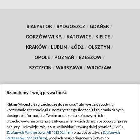
BIAŁYSTOK
/
BYDGOSZCZ
/
GDAŃSK
/
GORZÓW WLKP.
/
KATOWICE
/
KIELCE
/
KRAKÓW
/
LUBLIN
/
ŁÓDŹ
/
OLSZTYN
/
OPOLE
/
POZNAŃ
/
RZESZÓW
/
SZCZECIN
/
WARSZAWA
/
WROCŁAW
Szanujemy Twoją prywatność
Dołącz do nas:
Kliknij "Akceptuję i przechodzę do serwisu", aby wyrazić zgody na
korzystanie z technologii automatycznego śledzenia i zbierania danych,
TVP
dostęp do informacji na Twoim urządzeniu końcowym i ich
Abonament TVP
przechowywanie oraz na przetwarzanie Twoich danych osobowych przez
Regulamin TVP
nas, czyli Telewizję Polską S.A. w likwidacji (zwaną dalej również „TVP”),
Emisja w TVP
Zaufanych Partnerów z IAB* (1201 firm)
oraz pozostałych
Zaufanych
Polityka prywatności
Partnerów TVP (93 firm)
, w celach marketingowych (w tym do