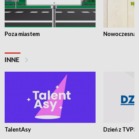
Poza miastem
Nowoczesna 
INNE
TalentAsy
Dzień z TVP3