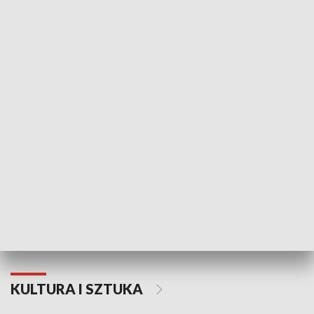
HISTORIA
70. rocznica Powstania
Narodowy Dzi
Poznańskiego Czerwca 1956 roku
Powstania Wi
KULTURA I SZTUKA