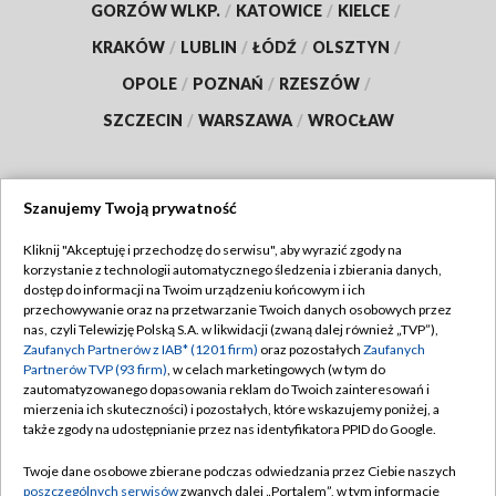
GORZÓW WLKP.
/
KATOWICE
/
KIELCE
/
KRAKÓW
/
LUBLIN
/
ŁÓDŹ
/
OLSZTYN
/
OPOLE
/
POZNAŃ
/
RZESZÓW
/
SZCZECIN
/
WARSZAWA
/
WROCŁAW
Szanujemy Twoją prywatność
Dołącz do nas:
Kliknij "Akceptuję i przechodzę do serwisu", aby wyrazić zgody na
korzystanie z technologii automatycznego śledzenia i zbierania danych,
TVP
dostęp do informacji na Twoim urządzeniu końcowym i ich
Abonament TVP
przechowywanie oraz na przetwarzanie Twoich danych osobowych przez
Regulamin TVP
nas, czyli Telewizję Polską S.A. w likwidacji (zwaną dalej również „TVP”),
Emisja w TVP
Zaufanych Partnerów z IAB* (1201 firm)
oraz pozostałych
Zaufanych
Polityka prywatności
Partnerów TVP (93 firm)
, w celach marketingowych (w tym do
Centrum informacji TVP
Moje zgody
zautomatyzowanego dopasowania reklam do Twoich zainteresowań i
mierzenia ich skuteczności) i pozostałych, które wskazujemy poniżej, a
Naziemna Telewizja Cyfrowa
Pomoc
także zgody na udostępnianie przez nas identyfikatora PPID do Google.
Sklep TVP
Biuro reklamy
Twoje dane osobowe zbierane podczas odwiedzania przez Ciebie naszych
Rada Programowa
poszczególnych serwisów
zwanych dalej „Portalem”, w tym informacje
Kontakt