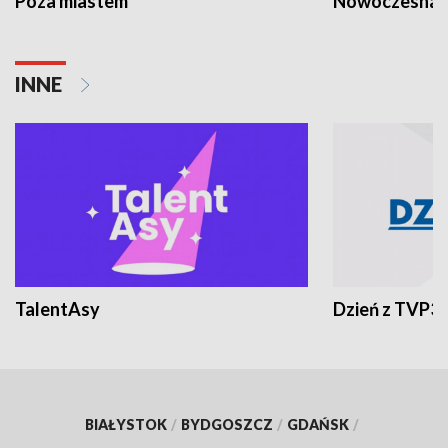
Poza miastem
Nowoczesna 
INNE
TalentAsy
Dzień z TVP3
BIAŁYSTOK
/
BYDGOSZCZ
/
GDAŃSK
/