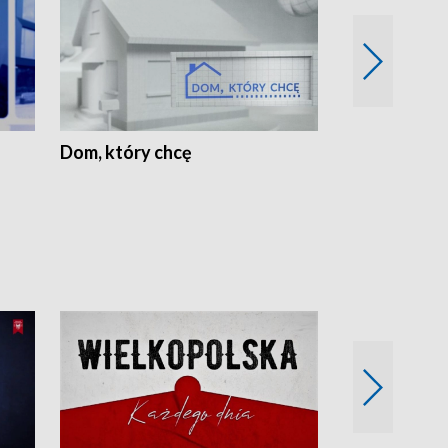
Dom, który chcę
Biznes Wielk