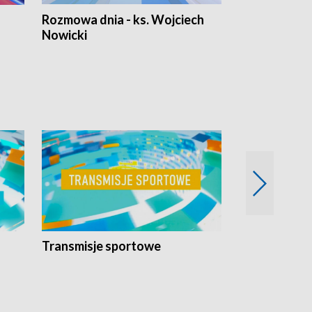
Rozmowa dnia - ks. Wojciech
Euro Fakty
Nowicki
Transmisje sportowe
Reportaże s