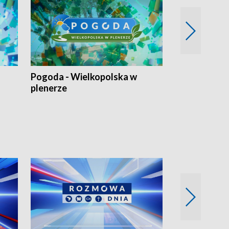
Pogoda - Wielkopolska w
Eko prognoza
plenerze