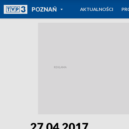
POWRÓT DO
POZNAŃ
AKTUALNOŚCI
PR
TVP REGIONY
27.04.2017