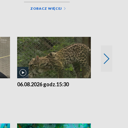
ZOBACZ WIĘCEJ
06.08.2026 godz.15:30
05.08.2026 g