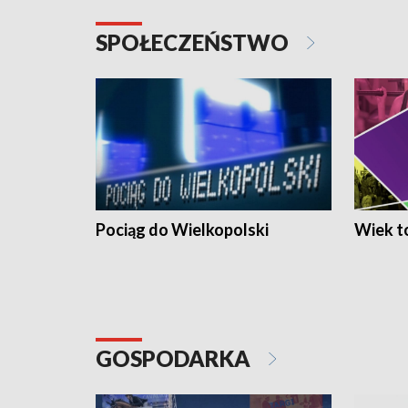
SPOŁECZEŃSTWO
Pociąg do Wielkopolski
Wiek to
GOSPODARKA