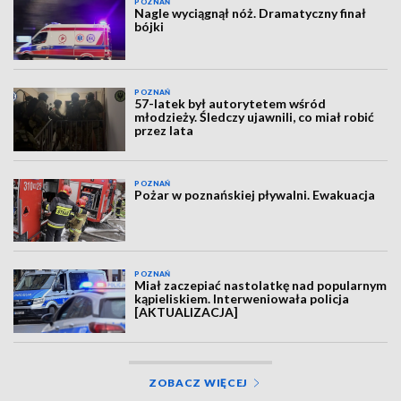
POZNAŃ
Nagle wyciągnął nóż. Dramatyczny finał
bójki
POZNAŃ
57-latek był autorytetem wśród
młodzieży. Śledczy ujawnili, co miał robić
przez lata
POZNAŃ
Pożar w poznańskiej pływalni. Ewakuacja
POZNAŃ
Miał zaczepiać nastolatkę nad popularnym
kąpieliskiem. Interweniowała policja
[AKTUALIZACJA]
ZOBACZ WIĘCEJ