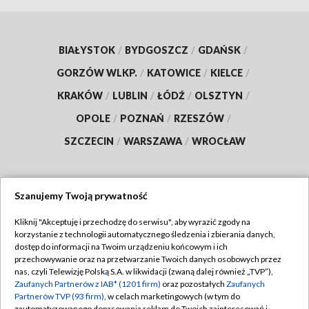
BIAŁYSTOK
/
BYDGOSZCZ
/
GDAŃSK
/
GORZÓW WLKP.
/
KATOWICE
/
KIELCE
/
KRAKÓW
/
LUBLIN
/
ŁÓDŹ
/
OLSZTYN
/
OPOLE
/
POZNAŃ
/
RZESZÓW
/
SZCZECIN
/
WARSZAWA
/
WROCŁAW
Szanujemy Twoją prywatność
Dołącz do nas:
Kliknij "Akceptuję i przechodzę do serwisu", aby wyrazić zgody na
korzystanie z technologii automatycznego śledzenia i zbierania danych,
TVP
dostęp do informacji na Twoim urządzeniu końcowym i ich
Abonament TVP
przechowywanie oraz na przetwarzanie Twoich danych osobowych przez
Regulamin TVP
nas, czyli Telewizję Polską S.A. w likwidacji (zwaną dalej również „TVP”),
Emisja w TVP
Polityka prywatności
Zaufanych Partnerów z IAB* (1201 firm)
oraz pozostałych
Zaufanych
Partnerów TVP (93 firm)
, w celach marketingowych (w tym do
Centrum informacji TVP
Moje zgody
zautomatyzowanego dopasowania reklam do Twoich zainteresowań i