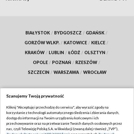
BIAŁYSTOK
/
BYDGOSZCZ
/
GDAŃSK
/
GORZÓW WLKP.
/
KATOWICE
/
KIELCE
/
KRAKÓW
/
LUBLIN
/
ŁÓDŹ
/
OLSZTYN
/
OPOLE
/
POZNAŃ
/
RZESZÓW
/
SZCZECIN
/
WARSZAWA
/
WROCŁAW
Szanujemy Twoją prywatność
Dołącz do nas:
Kliknij "Akceptuję i przechodzę do serwisu", aby wyrazić zgody na
korzystanie z technologii automatycznego śledzenia i zbierania danych,
TVP
dostęp do informacji na Twoim urządzeniu końcowym i ich
Abonament TVP
przechowywanie oraz na przetwarzanie Twoich danych osobowych przez
Regulamin TVP
nas, czyli Telewizję Polską S.A. w likwidacji (zwaną dalej również „TVP”),
Emisja w TVP