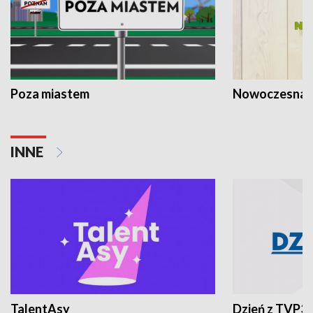
Poza miastem
Nowoczesna 
INNE
TalentAsy
Dzień z TVP3