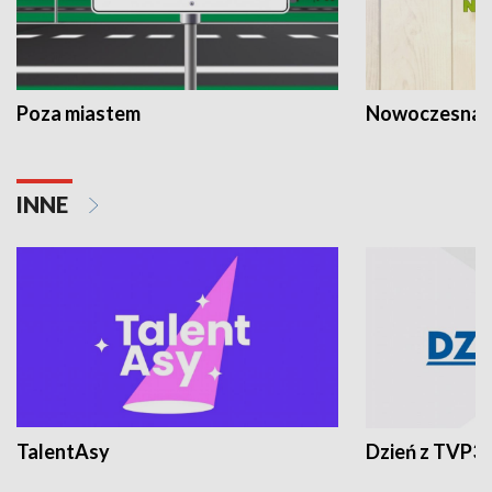
Poza miastem
Nowoczesna 
INNE
TalentAsy
Dzień z TVP3