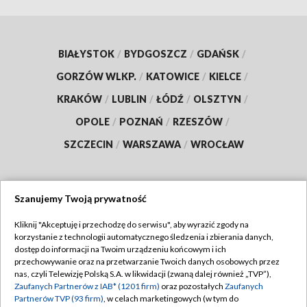
BIAŁYSTOK
/
BYDGOSZCZ
/
GDAŃSK
/
GORZÓW WLKP.
/
KATOWICE
/
KIELCE
/
KRAKÓW
/
LUBLIN
/
ŁÓDŹ
/
OLSZTYN
/
OPOLE
/
POZNAŃ
/
RZESZÓW
/
SZCZECIN
/
WARSZAWA
/
WROCŁAW
Szanujemy Twoją prywatność
Dołącz do nas:
Kliknij "Akceptuję i przechodzę do serwisu", aby wyrazić zgody na
korzystanie z technologii automatycznego śledzenia i zbierania danych,
TVP
dostęp do informacji na Twoim urządzeniu końcowym i ich
Abonament TVP
przechowywanie oraz na przetwarzanie Twoich danych osobowych przez
Regulamin TVP
nas, czyli Telewizję Polską S.A. w likwidacji (zwaną dalej również „TVP”),
Emisja w TVP
Zaufanych Partnerów z IAB* (1201 firm)
oraz pozostałych
Zaufanych
Polityka prywatności
Partnerów TVP (93 firm)
, w celach marketingowych (w tym do
Centrum informacji TVP