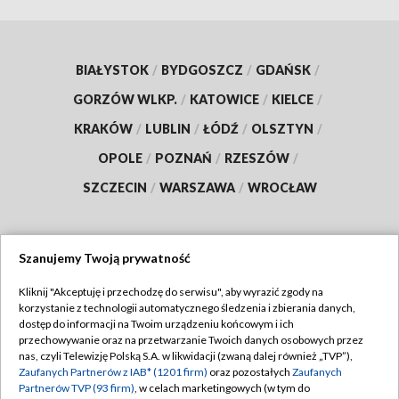
BIAŁYSTOK
/
BYDGOSZCZ
/
GDAŃSK
/
GORZÓW WLKP.
/
KATOWICE
/
KIELCE
/
KRAKÓW
/
LUBLIN
/
ŁÓDŹ
/
OLSZTYN
/
OPOLE
/
POZNAŃ
/
RZESZÓW
/
SZCZECIN
/
WARSZAWA
/
WROCŁAW
Szanujemy Twoją prywatność
Dołącz do nas:
Kliknij "Akceptuję i przechodzę do serwisu", aby wyrazić zgody na
korzystanie z technologii automatycznego śledzenia i zbierania danych,
TVP
dostęp do informacji na Twoim urządzeniu końcowym i ich
Abonament TVP
przechowywanie oraz na przetwarzanie Twoich danych osobowych przez
Regulamin TVP
nas, czyli Telewizję Polską S.A. w likwidacji (zwaną dalej również „TVP”),
Emisja w TVP
Zaufanych Partnerów z IAB* (1201 firm)
oraz pozostałych
Zaufanych
Polityka prywatności
Partnerów TVP (93 firm)
, w celach marketingowych (w tym do
Centrum informacji TVP