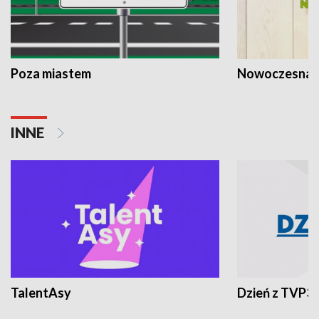
Poza miastem
Nowoczesna 
INNE
TalentAsy
Dzień z TVP3