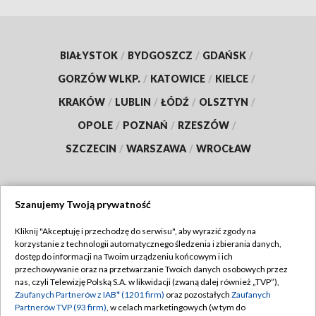
BIAŁYSTOK
/
BYDGOSZCZ
/
GDAŃSK
/
GORZÓW WLKP.
/
KATOWICE
/
KIELCE
/
KRAKÓW
/
LUBLIN
/
ŁÓDŹ
/
OLSZTYN
/
OPOLE
/
POZNAŃ
/
RZESZÓW
/
SZCZECIN
/
WARSZAWA
/
WROCŁAW
Szanujemy Twoją prywatność
Dołącz do nas:
Kliknij "Akceptuję i przechodzę do serwisu", aby wyrazić zgody na
korzystanie z technologii automatycznego śledzenia i zbierania danych,
TVP
dostęp do informacji na Twoim urządzeniu końcowym i ich
Abonament TVP
przechowywanie oraz na przetwarzanie Twoich danych osobowych przez
Regulamin TVP
nas, czyli Telewizję Polską S.A. w likwidacji (zwaną dalej również „TVP”),
Emisja w TVP
Zaufanych Partnerów z IAB* (1201 firm)
oraz pozostałych
Zaufanych
Polityka prywatności
Partnerów TVP (93 firm)
, w celach marketingowych (w tym do
Centrum informacji TVP