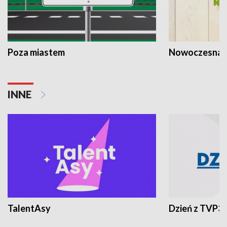
Poza miastem
Nowoczesna 
INNE
TalentAsy
Dzień z TVP3