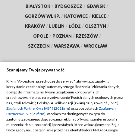
BIAŁYSTOK
/
BYDGOSZCZ
/
GDAŃSK
/
GORZÓW WLKP.
/
KATOWICE
/
KIELCE
/
KRAKÓW
/
LUBLIN
/
ŁÓDŹ
/
OLSZTYN
/
OPOLE
/
POZNAŃ
/
RZESZÓW
/
SZCZECIN
/
WARSZAWA
/
WROCŁAW
Szanujemy Twoją prywatność
Dołącz do nas:
Kliknij "Akceptuję i przechodzę do serwisu", aby wyrazić zgody na
korzystanie z technologii automatycznego śledzenia i zbierania danych,
TVP
dostęp do informacji na Twoim urządzeniu końcowym i ich
Abonament TVP
przechowywanie oraz na przetwarzanie Twoich danych osobowych przez
Regulamin TVP
nas, czyli Telewizję Polską S.A. w likwidacji (zwaną dalej również „TVP”),
Emisja w TVP
Zaufanych Partnerów z IAB* (1201 firm)
oraz pozostałych
Zaufanych
Polityka prywatności
Partnerów TVP (93 firm)
, w celach marketingowych (w tym do
Centrum informacji TVP
Moje zgody
zautomatyzowanego dopasowania reklam do Twoich zainteresowań i
mierzenia ich skuteczności) i pozostałych, które wskazujemy poniżej, a
Naziemna Telewizja Cyfrowa
Pomoc
także zgody na udostępnianie przez nas identyfikatora PPID do Google.