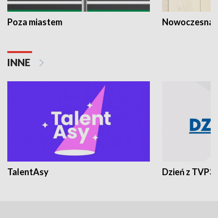
Poza miastem
Nowoczesna 
INNE
TalentAsy
Dzień z TVP3