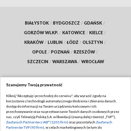
BIAŁYSTOK
/
BYDGOSZCZ
/
GDAŃSK
/
GORZÓW WLKP.
/
KATOWICE
/
KIELCE
/
KRAKÓW
/
LUBLIN
/
ŁÓDŹ
/
OLSZTYN
/
OPOLE
/
POZNAŃ
/
RZESZÓW
/
SZCZECIN
/
WARSZAWA
/
WROCŁAW
Szanujemy Twoją prywatność
Dołącz do nas:
Kliknij "Akceptuję i przechodzę do serwisu", aby wyrazić zgody na
korzystanie z technologii automatycznego śledzenia i zbierania danych,
TVP
dostęp do informacji na Twoim urządzeniu końcowym i ich
Abonament TVP
przechowywanie oraz na przetwarzanie Twoich danych osobowych przez
Regulamin TVP
nas, czyli Telewizję Polską S.A. w likwidacji (zwaną dalej również „TVP”),
Emisja w TVP
Zaufanych Partnerów z IAB* (1201 firm)
oraz pozostałych
Zaufanych
Polityka prywatności
Partnerów TVP (93 firm)
, w celach marketingowych (w tym do
Centrum informacji TVP