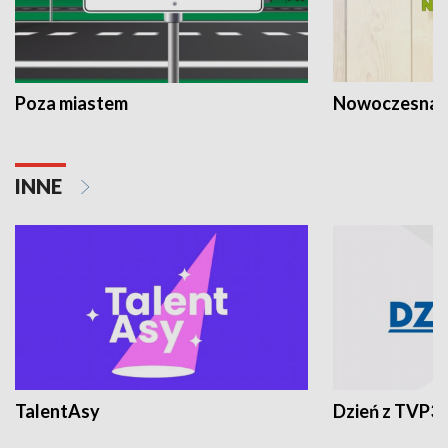
Poza miastem
Nowoczesna 
INNE
TalentAsy
Dzień z TVP3