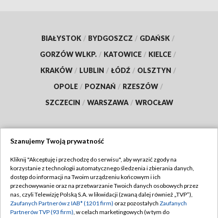
BIAŁYSTOK
/
BYDGOSZCZ
/
GDAŃSK
/
GORZÓW WLKP.
/
KATOWICE
/
KIELCE
/
KRAKÓW
/
LUBLIN
/
ŁÓDŹ
/
OLSZTYN
/
OPOLE
/
POZNAŃ
/
RZESZÓW
/
SZCZECIN
/
WARSZAWA
/
WROCŁAW
Szanujemy Twoją prywatność
Dołącz do nas:
Kliknij "Akceptuję i przechodzę do serwisu", aby wyrazić zgody na
korzystanie z technologii automatycznego śledzenia i zbierania danych,
TVP
dostęp do informacji na Twoim urządzeniu końcowym i ich
Abonament TVP
przechowywanie oraz na przetwarzanie Twoich danych osobowych przez
Regulamin TVP
nas, czyli Telewizję Polską S.A. w likwidacji (zwaną dalej również „TVP”),
Emisja w TVP
Zaufanych Partnerów z IAB* (1201 firm)
oraz pozostałych
Zaufanych
Polityka prywatności
Partnerów TVP (93 firm)
, w celach marketingowych (w tym do
Centrum informacji TVP