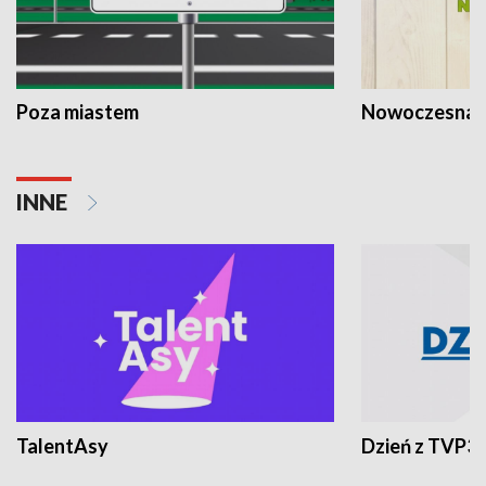
Poza miastem
Nowoczesna 
INNE
TalentAsy
Dzień z TVP3