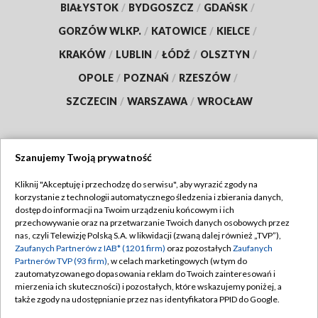
BIAŁYSTOK
/
BYDGOSZCZ
/
GDAŃSK
/
GORZÓW WLKP.
/
KATOWICE
/
KIELCE
/
KRAKÓW
/
LUBLIN
/
ŁÓDŹ
/
OLSZTYN
/
OPOLE
/
POZNAŃ
/
RZESZÓW
/
SZCZECIN
/
WARSZAWA
/
WROCŁAW
Szanujemy Twoją prywatność
Dołącz do nas:
Kliknij "Akceptuję i przechodzę do serwisu", aby wyrazić zgody na
korzystanie z technologii automatycznego śledzenia i zbierania danych,
TVP
dostęp do informacji na Twoim urządzeniu końcowym i ich
Abonament TVP
przechowywanie oraz na przetwarzanie Twoich danych osobowych przez
Regulamin TVP
nas, czyli Telewizję Polską S.A. w likwidacji (zwaną dalej również „TVP”),
Emisja w TVP
Polityka prywatności
Zaufanych Partnerów z IAB* (1201 firm)
oraz pozostałych
Zaufanych
Partnerów TVP (93 firm)
, w celach marketingowych (w tym do
Centrum informacji TVP
Moje zgody
zautomatyzowanego dopasowania reklam do Twoich zainteresowań i
mierzenia ich skuteczności) i pozostałych, które wskazujemy poniżej, a
Naziemna Telewizja Cyfrowa
Pomoc
także zgody na udostępnianie przez nas identyfikatora PPID do Google.
Sklep TVP
Biuro reklamy