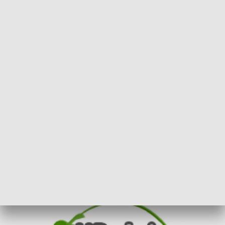
POWRÓT DO
POZNAŃ
TVP REGIONY
Targi „Upoluj Pracę”
2017-05-04