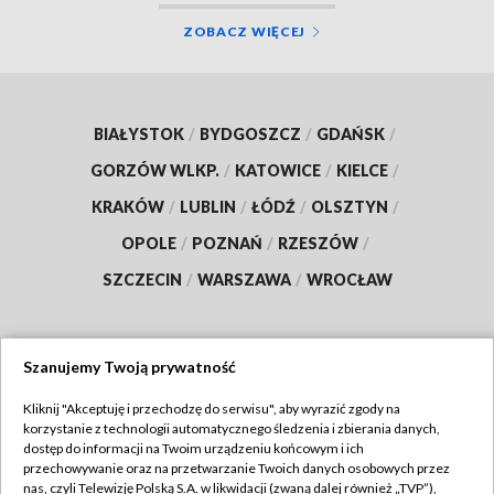
ZOBACZ WIĘCEJ
BIAŁYSTOK
/
BYDGOSZCZ
/
GDAŃSK
/
GORZÓW WLKP.
/
KATOWICE
/
KIELCE
/
KRAKÓW
/
LUBLIN
/
ŁÓDŹ
/
OLSZTYN
/
OPOLE
/
POZNAŃ
/
RZESZÓW
/
SZCZECIN
/
WARSZAWA
/
WROCŁAW
Szanujemy Twoją prywatność
Dołącz do nas:
Kliknij "Akceptuję i przechodzę do serwisu", aby wyrazić zgody na
korzystanie z technologii automatycznego śledzenia i zbierania danych,
TVP
dostęp do informacji na Twoim urządzeniu końcowym i ich
Abonament TVP
przechowywanie oraz na przetwarzanie Twoich danych osobowych przez
Regulamin TVP
nas, czyli Telewizję Polską S.A. w likwidacji (zwaną dalej również „TVP”),