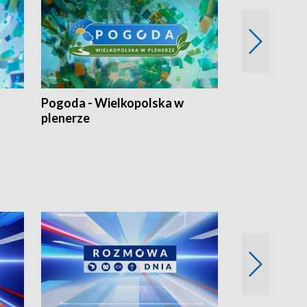
Pogoda - Wielkopolska w
Eko prognoza
plenerze