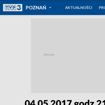
POWRÓT DO
POZNAŃ
AKTUALNOŚCI
PR
TVP REGIONY
04.05.2017 godz.2