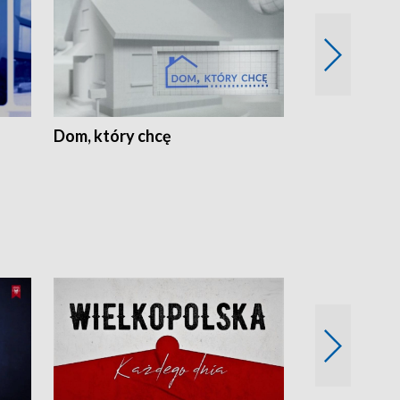
Dom, który chcę
Biznes Wielk