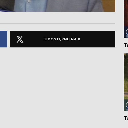
UDOSTĘPNIJ NA X
T
T