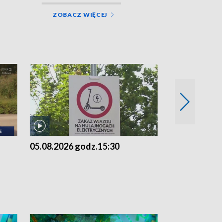
ZOBACZ WIĘCEJ
05.08.2026 godz.15:30
04.08.2026 g