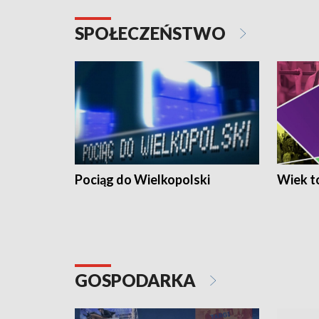
SPOŁECZEŃSTWO
Pociąg do Wielkopolski
Wiek to
GOSPODARKA