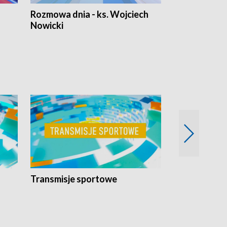
Rozmowa dnia - ks. Wojciech
Euro Fakty
Nowicki
Transmisje sportowe
Reportaże s