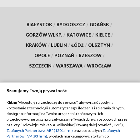
BIAŁYSTOK
/
BYDGOSZCZ
/
GDAŃSK
/
GORZÓW WLKP.
/
KATOWICE
/
KIELCE
/
KRAKÓW
/
LUBLIN
/
ŁÓDŹ
/
OLSZTYN
/
OPOLE
/
POZNAŃ
/
RZESZÓW
/
SZCZECIN
/
WARSZAWA
/
WROCŁAW
Szanujemy Twoją prywatność
Dołącz do nas:
Kliknij "Akceptuję i przechodzę do serwisu", aby wyrazić zgody na
korzystanie z technologii automatycznego śledzenia i zbierania danych,
TVP
dostęp do informacji na Twoim urządzeniu końcowym i ich
Abonament TVP
przechowywanie oraz na przetwarzanie Twoich danych osobowych przez
Regulamin TVP
nas, czyli Telewizję Polską S.A. w likwidacji (zwaną dalej również „TVP”),
Emisja w TVP
Zaufanych Partnerów z IAB* (1201 firm)
oraz pozostałych
Zaufanych
Polityka prywatności
Partnerów TVP (93 firm)
, w celach marketingowych (w tym do
Centrum informacji TVP