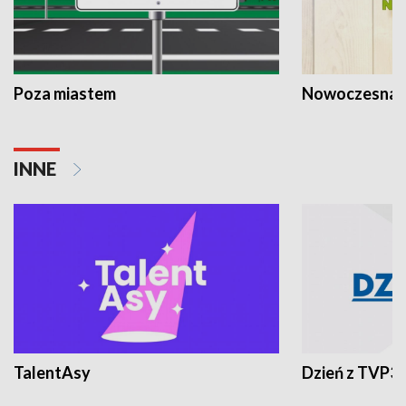
Poza miastem
Nowoczesna 
INNE
TalentAsy
Dzień z TVP3