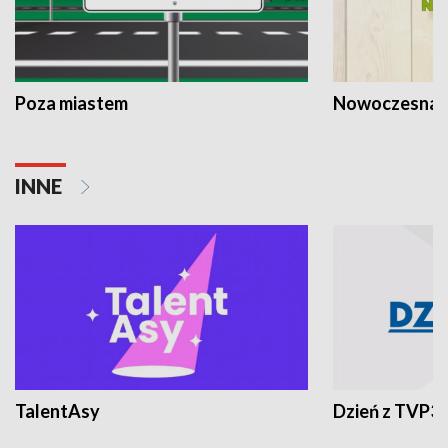
Poza miastem
Nowoczesna 
INNE
TalentAsy
Dzień z TVP3