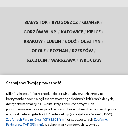
BIAŁYSTOK
/
BYDGOSZCZ
/
GDAŃSK
/
GORZÓW WLKP.
/
KATOWICE
/
KIELCE
/
KRAKÓW
/
LUBLIN
/
ŁÓDŹ
/
OLSZTYN
/
OPOLE
/
POZNAŃ
/
RZESZÓW
/
SZCZECIN
/
WARSZAWA
/
WROCŁAW
Szanujemy Twoją prywatność
Dołącz do nas:
Kliknij "Akceptuję i przechodzę do serwisu", aby wyrazić zgody na
korzystanie z technologii automatycznego śledzenia i zbierania danych,
TVP
dostęp do informacji na Twoim urządzeniu końcowym i ich
Abonament TVP
przechowywanie oraz na przetwarzanie Twoich danych osobowych przez
Regulamin TVP
nas, czyli Telewizję Polską S.A. w likwidacji (zwaną dalej również „TVP”),
Emisja w TVP
Zaufanych Partnerów z IAB* (1201 firm)
oraz pozostałych
Zaufanych
Polityka prywatności
Partnerów TVP (93 firm)
, w celach marketingowych (w tym do
Centrum informacji TVP