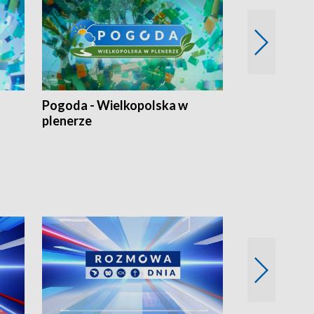
Pogoda - Wielkopolska w
Eko prognoza
plenerze