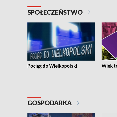
SPOŁECZEŃSTWO
Pociąg do Wielkopolski
Wiek to
GOSPODARKA