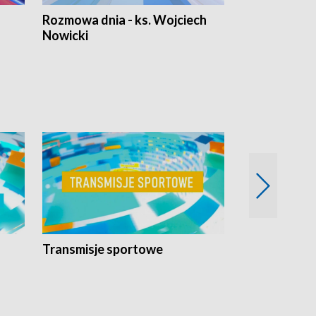
Rozmowa dnia - ks. Wojciech
Euro Fakty
Nowicki
Transmisje sportowe
Reportaże s