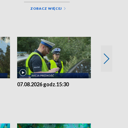
ZOBACZ WIĘCEJ
07.08.2026 godz.15:30
06.08.2026 g