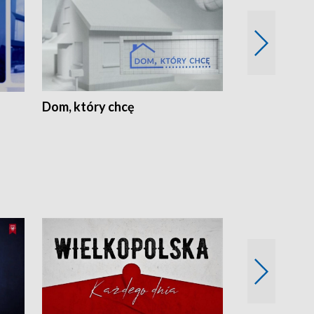
Dom, który chcę
Biznes Wielk