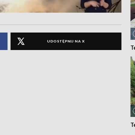
UDOSTĘPNIJ NA X
T
T