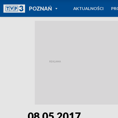
POWRÓT DO
POZNAŃ
AKTUALNOŚCI
PR
TVP REGIONY
08.05.2017