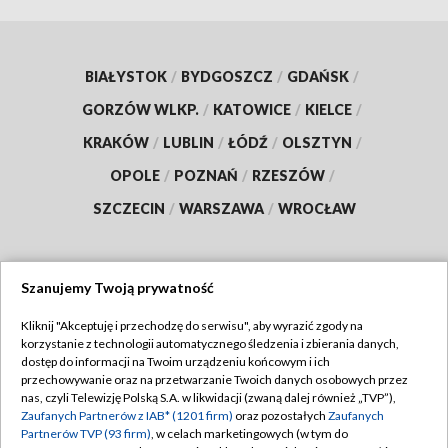
BIAŁYSTOK
/
BYDGOSZCZ
/
GDAŃSK
/
GORZÓW WLKP.
/
KATOWICE
/
KIELCE
/
KRAKÓW
/
LUBLIN
/
ŁÓDŹ
/
OLSZTYN
/
OPOLE
/
POZNAŃ
/
RZESZÓW
/
SZCZECIN
/
WARSZAWA
/
WROCŁAW
Szanujemy Twoją prywatność
Dołącz do nas:
Kliknij "Akceptuję i przechodzę do serwisu", aby wyrazić zgody na
korzystanie z technologii automatycznego śledzenia i zbierania danych,
TVP
dostęp do informacji na Twoim urządzeniu końcowym i ich
Abonament TVP
przechowywanie oraz na przetwarzanie Twoich danych osobowych przez
Regulamin TVP
nas, czyli Telewizję Polską S.A. w likwidacji (zwaną dalej również „TVP”),
Emisja w TVP
Polityka prywatności
Zaufanych Partnerów z IAB* (1201 firm)
oraz pozostałych
Zaufanych
Partnerów TVP (93 firm)
, w celach marketingowych (w tym do
Centrum informacji TVP