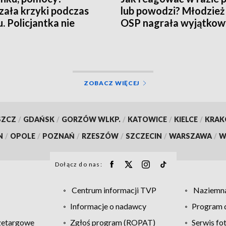
zała krzyki podczas
lub powodzi? Młodzież
u. Policjantka nie
OSP nagrała wyjątkowy
ła
[WIDEO]
ZOBACZ WIĘCEJ
SZCZ
/
GDAŃSK
/
GORZÓW WLKP.
/
KATOWICE
/
KIELCE
/
KRA
N
/
OPOLE
/
POZNAŃ
/
RZESZÓW
/
SZCZECIN
/
WARSZAWA
/
W
Dołącz do nas:
Centrum informacji TVP
Naziemna
Informacje o nadawcy
Program d
zetargowe
Zgłoś program (ROPAT)
Serwis fo