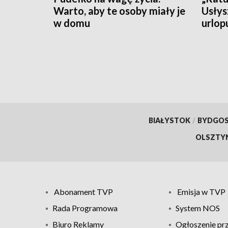
Warto, aby te osoby miały je
Usłys
w domu
urlop
czeka
BIAŁYSTOK
/
BYDGO
OLSZTY
Abonament TVP
Emisja w TVP
Rada Programowa
System NOS
Biuro Reklamy
Ogłoszenie pr