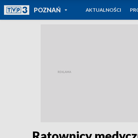
POWRÓT DO
POZNAŃ
AKTUALNOŚCI
PR
TVP REGIONY
Ratownicy medycz