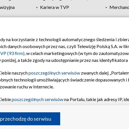
wizyjna
Kariera w TVP
Merchandi
Polityka prywatności
Moje zgody
Pomoc
Biuro re
ody na korzystanie z technologii automatycznego śledzenia i zbie
 danych osobowych przez nas, czyli Telewizję Polską S.A. w likw
VP (93 firm)
, w celach marketingowych (w tym do zautomatyzow
 poniżej, a także zgody na udostępnianie przez nas identyfikator
Ciebie naszych
poszczególnych serwisów
zwanych dalej „Portalem
obnych technologii umożliwiających świadczenie dopasowanych i be
zowanie ruchu w Internecie.
Ciebie
poszczególnych serwisów
na Portalu, takie jak adresy IP, 
sach Portalu czy historia odwiedzin będą przetwarzane przez TV
ji: przechowywania informacji na urządzeniu lub dostęp do nich,
©2026 Telewizja Polska S.A. w likwidacji
 przechodzę do serwisu
enia profilu spersonalizowanych treści, wyboru spersonalizowany
inii odbiorców, opracowywania i ulepszania produktów, zapewnie