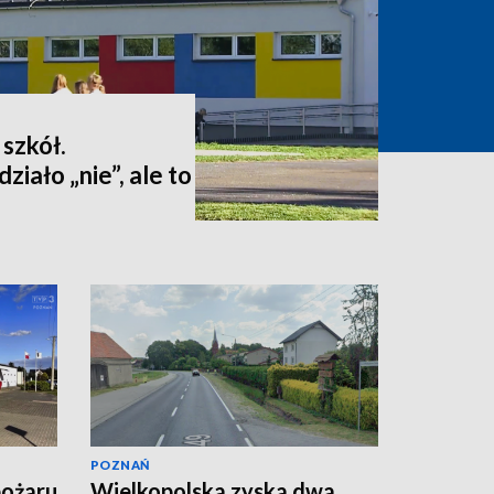
 szkół.
iało „nie”, ale to
POZNAŃ
pożaru
Wielkopolska zyska dwa