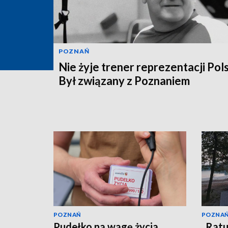
POZNAŃ
Nie żyje trener reprezentacji Pols
Był związany z Poznaniem
POZNAŃ
POZNA
Pudełko na wagę życia.
„Ratu