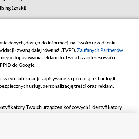
sing (znaki)
klamy
Kontakt
rania danych, dostęp do informacji na Twoim urządzeniu
idacji (zwaną dalej również „TVP”),
Zaufanych Partnerów
anego dopasowania reklam do Twoich zainteresowań i
a PPID do Google.
”, w tym informacje zapisywane za pomocą technologii
zpiecznych usług, personalizację treści oraz reklam,
identyfikatory Twoich urządzeń końcowych i identyfikatory
P,
Zaufanych Partnerów z IAB
oraz pozostałych
Zaufanych
 wyboru podstawowych reklam, wyboru spersonalizowanych
ch treści, pomiaru wydajności reklam, pomiaru wydajności
nia bezpieczeństwa, zapobiegania oszustwom i usuwania