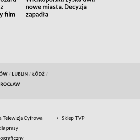
 z
nowe miasta. Decyzja
 film
zapadła
KÓW
/
LUBLIN
/
ŁÓDŹ
/
ROCŁAW
 Telewizja Cyfrowa
Sklep TVP
la prasy
tograficzny