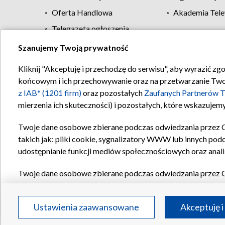
Oferta Handlowa
Akademia Tele
Telegazeta ogłoszenia
Szanujemy Twoją prywatność
Regulamin TVP
Kliknij "Akceptuję i przechodzę do serwisu", aby wyrazić zg
końcowym i ich przechowywanie oraz na przetwarzanie Twoich
z IAB* (1201 firm)
oraz pozostałych
Zaufanych Partnerów T
mierzenia ich skuteczności) i pozostałych, które wskazujemy
Twoje dane osobowe zbierane podczas odwiedzania przez 
takich jak: pliki cookie, sygnalizatory WWW lub innych pod
udostępnianie funkcji mediów społecznościowych oraz anali
Twoje dane osobowe zbierane podczas odwiedzania przez 
plików cookie, informacje o Twoich wyszukiwaniach w serwi
Partnerów TVP
dla realizacji następujących celów i funkc
Ustawienia zaawansowane
Akceptuję i
reklam, tworzenia profilu spersonalizowanych reklam, tworz
treści, stosowania badań rynkowych w celu generowania op