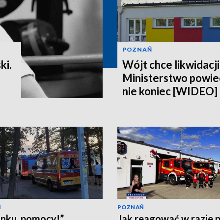
POZNAŃ
ki.
Wójt chce likwidacji
Ministerstwo powiedz
nie koniec [WIDEO]
Ń
POZNAŃ
nku, pomocy!”
Jak reagować w razie 