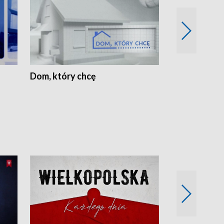
Dom, który chcę
Biznes Wielk