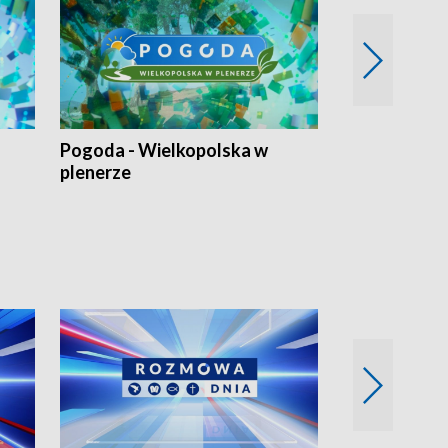
Pogoda - Wielkopolska w
Eko prognoza
plenerze