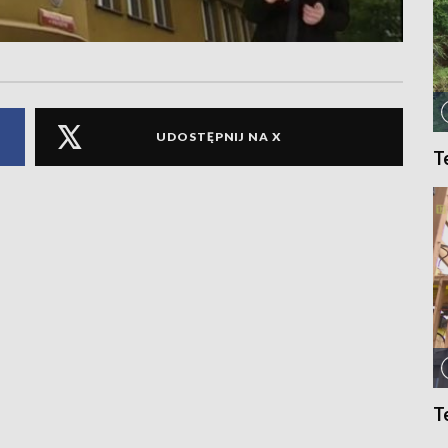
UDOSTĘPNIJ NA X
T
T