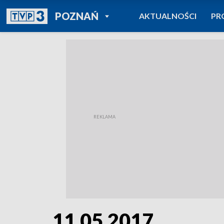
POWRÓT DO
POZNAŃ
AKTUALNOŚCI
PR
TVP REGIONY
11.05.2017