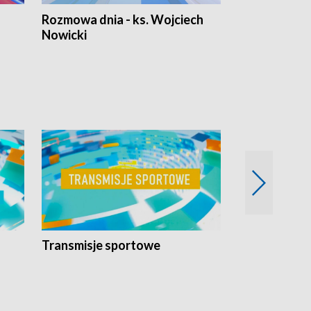
Rozmowa dnia - ks. Wojciech
Euro Fakty
Nowicki
Transmisje sportowe
Reportaże s