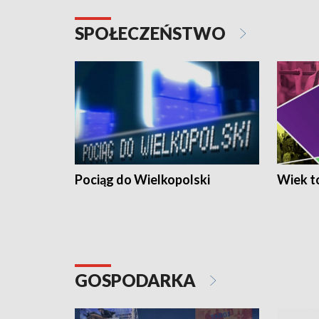
SPOŁECZEŃSTWO
Pociąg do Wielkopolski
Wiek to
GOSPODARKA