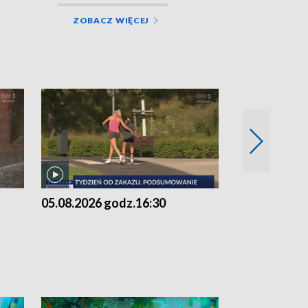
ZOBACZ WIĘCEJ
05.08.2026 godz.16:30
05.08.2026 g