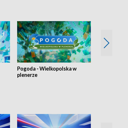
Pogoda - Wielkopolska w
Eko prognoza
plenerze