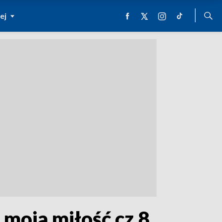
ej
moja miłość cz.8