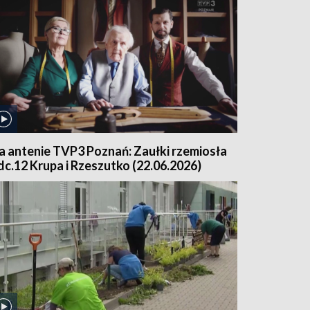
a antenie TVP3 Poznań: Zaułki rzemiosła
dc.12 Krupa i Rzeszutko (22.06.2026)