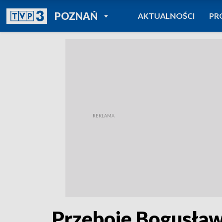
POWRÓT DO
POZNAŃ
AKTUALNOŚCI
PR
TVP REGIONY
Przeboje Bogusław