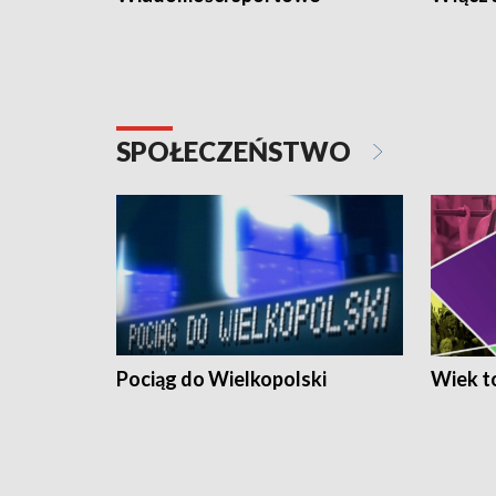
SPOŁECZEŃSTWO
Pociąg do Wielkopolski
Wiek to