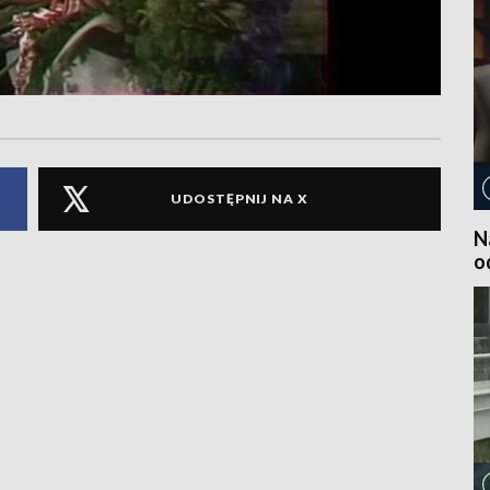
UDOSTĘPNIJ NA X
N
o