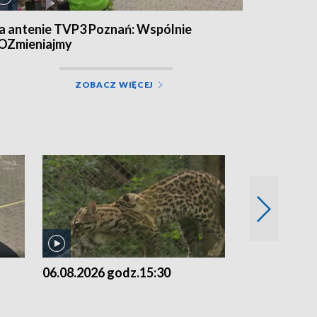
a antenie TVP3 Poznań: Wspólnie
OZmieniajmy
ZOBACZ WIĘCEJ
06.08.2026 godz.15:30
05.08.2026 g