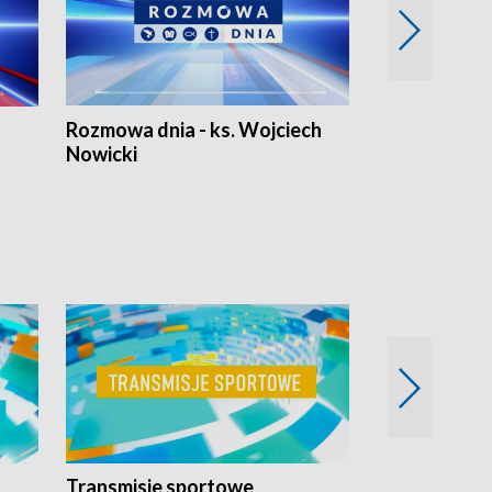
Rozmowa dnia - ks. Wojciech
Euro Fakty
Nowicki
Transmisje sportowe
Reportaże s