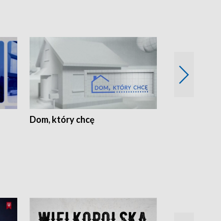
Dom, który chcę
Biznes Wielk