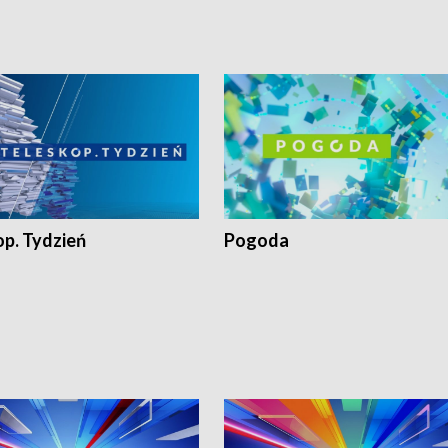
op. Tydzień
Pogoda