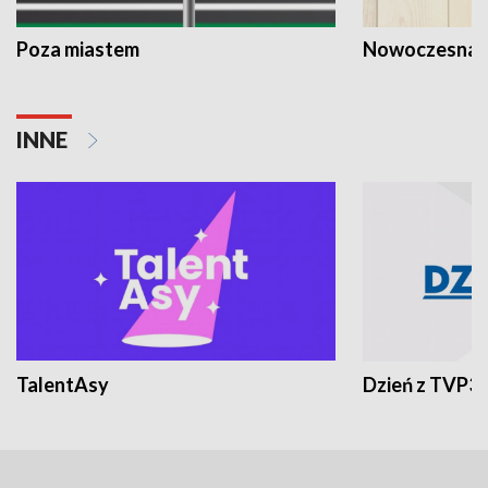
Poza miastem
Nowoczesna 
INNE
TalentAsy
Dzień z TVP3