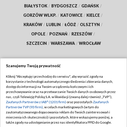
BIAŁYSTOK
/
BYDGOSZCZ
/
GDAŃSK
/
GORZÓW WLKP.
/
KATOWICE
/
KIELCE
/
KRAKÓW
/
LUBLIN
/
ŁÓDŹ
/
OLSZTYN
/
OPOLE
/
POZNAŃ
/
RZESZÓW
/
SZCZECIN
/
WARSZAWA
/
WROCŁAW
Szanujemy Twoją prywatność
Dołącz do nas:
Kliknij "Akceptuję i przechodzę do serwisu", aby wyrazić zgody na
korzystanie z technologii automatycznego śledzenia i zbierania danych,
TVP
dostęp do informacji na Twoim urządzeniu końcowym i ich
Abonament TVP
przechowywanie oraz na przetwarzanie Twoich danych osobowych przez
Regulamin TVP
nas, czyli Telewizję Polską S.A. w likwidacji (zwaną dalej również „TVP”),
Emisja w TVP
Zaufanych Partnerów z IAB* (1201 firm)
oraz pozostałych
Zaufanych
Polityka prywatności
Partnerów TVP (93 firm)
, w celach marketingowych (w tym do
Centrum informacji TVP
Moje zgody
zautomatyzowanego dopasowania reklam do Twoich zainteresowań i
mierzenia ich skuteczności) i pozostałych, które wskazujemy poniżej, a
Naziemna Telewizja Cyfrowa
Pomoc
także zgody na udostępnianie przez nas identyfikatora PPID do Google.