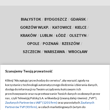
BIAŁYSTOK
/
BYDGOSZCZ
/
GDAŃSK
/
GORZÓW WLKP.
/
KATOWICE
/
KIELCE
/
KRAKÓW
/
LUBLIN
/
ŁÓDŹ
/
OLSZTYN
/
OPOLE
/
POZNAŃ
/
RZESZÓW
/
SZCZECIN
/
WARSZAWA
/
WROCŁAW
Szanujemy Twoją prywatność
Dołącz do nas:
Kliknij "Akceptuję i przechodzę do serwisu", aby wyrazić zgody na
korzystanie z technologii automatycznego śledzenia i zbierania danych,
TVP
dostęp do informacji na Twoim urządzeniu końcowym i ich
Abonament TVP
przechowywanie oraz na przetwarzanie Twoich danych osobowych przez
Regulamin TVP
nas, czyli Telewizję Polską S.A. w likwidacji (zwaną dalej również „TVP”),
Emisja w TVP
Zaufanych Partnerów z IAB* (1201 firm)
oraz pozostałych
Zaufanych
Polityka prywatności
Partnerów TVP (93 firm)
, w celach marketingowych (w tym do
Centrum informacji TVP