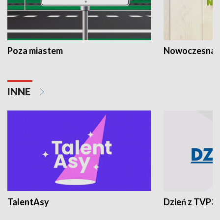
Poza miastem
Nowoczesna 
INNE
TalentAsy
Dzień z TVP3