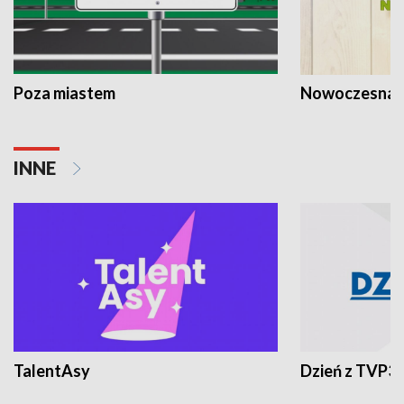
Poza miastem
Nowoczesna 
INNE
TalentAsy
Dzień z TVP3