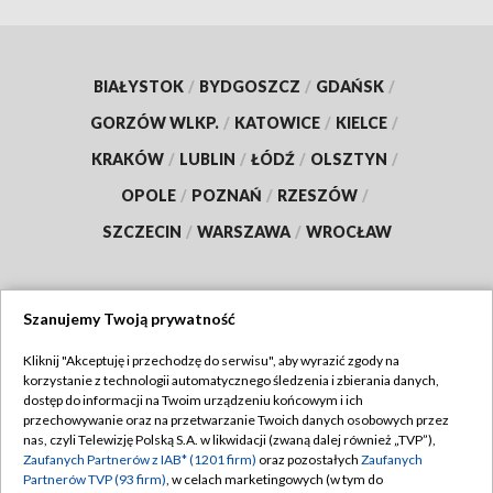
BIAŁYSTOK
/
BYDGOSZCZ
/
GDAŃSK
/
GORZÓW WLKP.
/
KATOWICE
/
KIELCE
/
KRAKÓW
/
LUBLIN
/
ŁÓDŹ
/
OLSZTYN
/
OPOLE
/
POZNAŃ
/
RZESZÓW
/
SZCZECIN
/
WARSZAWA
/
WROCŁAW
Szanujemy Twoją prywatność
Dołącz do nas:
Kliknij "Akceptuję i przechodzę do serwisu", aby wyrazić zgody na
korzystanie z technologii automatycznego śledzenia i zbierania danych,
TVP
dostęp do informacji na Twoim urządzeniu końcowym i ich
Abonament TVP
przechowywanie oraz na przetwarzanie Twoich danych osobowych przez
Regulamin TVP
nas, czyli Telewizję Polską S.A. w likwidacji (zwaną dalej również „TVP”),
Emisja w TVP
Zaufanych Partnerów z IAB* (1201 firm)
oraz pozostałych
Zaufanych
Polityka prywatności
Partnerów TVP (93 firm)
, w celach marketingowych (w tym do
Centrum informacji TVP