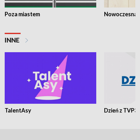
Poza miastem
Nowoczesna 
INNE
TalentAsy
Dzień z TVP3