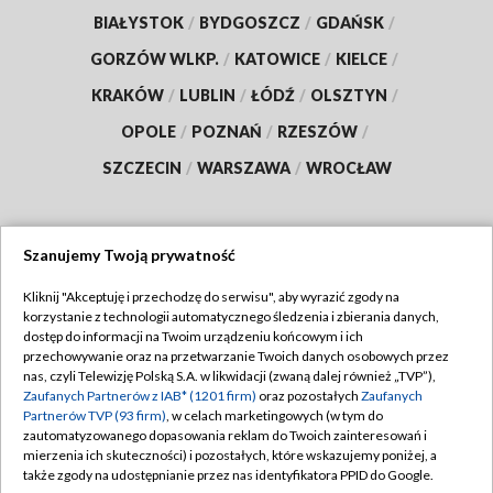
BIAŁYSTOK
/
BYDGOSZCZ
/
GDAŃSK
/
GORZÓW WLKP.
/
KATOWICE
/
KIELCE
/
KRAKÓW
/
LUBLIN
/
ŁÓDŹ
/
OLSZTYN
/
OPOLE
/
POZNAŃ
/
RZESZÓW
/
SZCZECIN
/
WARSZAWA
/
WROCŁAW
Szanujemy Twoją prywatność
Dołącz do nas:
Kliknij "Akceptuję i przechodzę do serwisu", aby wyrazić zgody na
korzystanie z technologii automatycznego śledzenia i zbierania danych,
TVP
dostęp do informacji na Twoim urządzeniu końcowym i ich
Abonament TVP
przechowywanie oraz na przetwarzanie Twoich danych osobowych przez
Regulamin TVP
nas, czyli Telewizję Polską S.A. w likwidacji (zwaną dalej również „TVP”),
Emisja w TVP
Zaufanych Partnerów z IAB* (1201 firm)
oraz pozostałych
Zaufanych
Polityka prywatności
Partnerów TVP (93 firm)
, w celach marketingowych (w tym do
Centrum informacji TVP
Moje zgody
zautomatyzowanego dopasowania reklam do Twoich zainteresowań i
mierzenia ich skuteczności) i pozostałych, które wskazujemy poniżej, a
Naziemna Telewizja Cyfrowa
Pomoc
także zgody na udostępnianie przez nas identyfikatora PPID do Google.