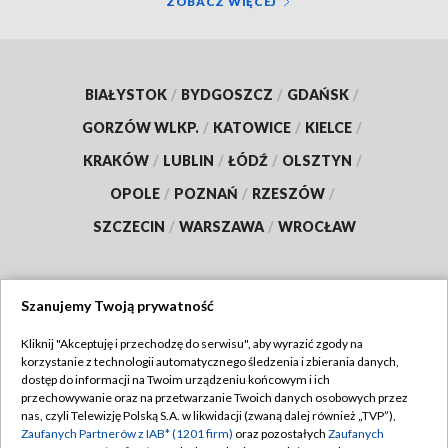
ZOBACZ WIĘCEJ
BIAŁYSTOK
/
BYDGOSZCZ
/
GDAŃSK
/
GORZÓW WLKP.
/
KATOWICE
/
KIELCE
/
KRAKÓW
/
LUBLIN
/
ŁÓDŹ
/
OLSZTYN
/
OPOLE
/
POZNAŃ
/
RZESZÓW
/
SZCZECIN
/
WARSZAWA
/
WROCŁAW
Szanujemy Twoją prywatność
Dołącz do nas:
Kliknij "Akceptuję i przechodzę do serwisu", aby wyrazić zgody na
korzystanie z technologii automatycznego śledzenia i zbierania danych,
TVP
dostęp do informacji na Twoim urządzeniu końcowym i ich
Abonament TVP
przechowywanie oraz na przetwarzanie Twoich danych osobowych przez
Regulamin TVP
nas, czyli Telewizję Polską S.A. w likwidacji (zwaną dalej również „TVP”),
Emisja w TVP
Polityka prywatności
Zaufanych Partnerów z IAB* (1201 firm)
oraz pozostałych
Zaufanych