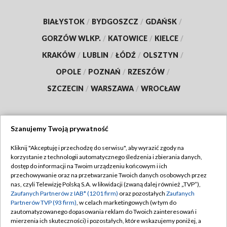
BIAŁYSTOK
/
BYDGOSZCZ
/
GDAŃSK
/
GORZÓW WLKP.
/
KATOWICE
/
KIELCE
/
KRAKÓW
/
LUBLIN
/
ŁÓDŹ
/
OLSZTYN
/
OPOLE
/
POZNAŃ
/
RZESZÓW
/
SZCZECIN
/
WARSZAWA
/
WROCŁAW
Szanujemy Twoją prywatność
Dołącz do nas:
Kliknij "Akceptuję i przechodzę do serwisu", aby wyrazić zgody na
korzystanie z technologii automatycznego śledzenia i zbierania danych,
TVP
dostęp do informacji na Twoim urządzeniu końcowym i ich
Abonament TVP
przechowywanie oraz na przetwarzanie Twoich danych osobowych przez
Regulamin TVP
nas, czyli Telewizję Polską S.A. w likwidacji (zwaną dalej również „TVP”),
Emisja w TVP
Polityka prywatności
Zaufanych Partnerów z IAB* (1201 firm)
oraz pozostałych
Zaufanych
Partnerów TVP (93 firm)
, w celach marketingowych (w tym do
Centrum informacji TVP
Moje zgody
zautomatyzowanego dopasowania reklam do Twoich zainteresowań i
mierzenia ich skuteczności) i pozostałych, które wskazujemy poniżej, a
Naziemna Telewizja Cyfrowa
Pomoc