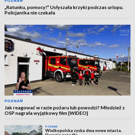
POZNAŃ
„Ratunku, pomocy!” Usłyszała krzyki podczas urlopu.
Policjantka nie czekała
POZNAŃ
Jak reagować w razie pożaru lub powodzi? Młodzież z
OSP nagrała wyjątkowy film [WIDEO]
POZNAŃ
Wielkopolska zyska dwa nowe miasta.
Decyzja zapadła