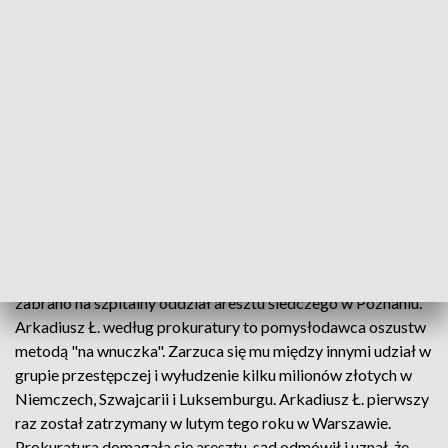
tłumaczyły dziennikarzom, że Hoss nazywany królem mafii
oszust na wnuczka jest niewinny. Mężczyzna do sądu został
doprowadzony z aresztu śledczego. Wcześniej przez wiele
tygodni ukrywał się przed policją aż zatrzymali go w
Warszawie Łowcy głów - specjalna jednostka policyjna z
Poznania. Wydawało się, że tym razem nic nie przeszkodzi w
rozpoczęciu procesu.
Jednak po otwarciu rozprawy i pierwszych wnioskach
obrońców Arkadiusz Ł. przekazał policjantom, że źle się
czuje.
Sąd zrobił przerwę i wezwano pogotowie. Arkadiusza Ł.
zabrano na szpitalny oddział aresztu śledczego w Poznaniu.
Arkadiusz Ł. według prokuratury to pomysłodawca oszustw
metodą "na wnuczka". Zarzuca się mu między innymi udział w
grupie przestępczej i wyłudzenie kilku milionów złotych w
Niemczech, Szwajcarii i Luksemburgu. Arkadiusz Ł. pierwszy
raz został zatrzymany w lutym tego roku w Warszawie.
Prokuratura domagała się aresztu, sąd odmówił i uznał, że