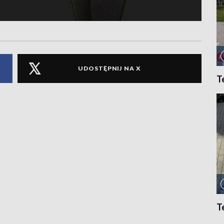
UDOSTĘPNIJ NA X
T
T