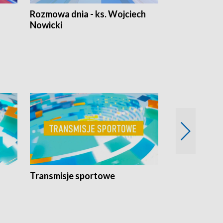
Rozmowa dnia - ks. Wojciech
Euro Fakty
Nowicki
Transmisje sportowe
Reportaże s