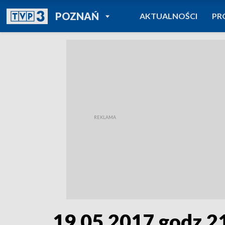
POWRÓT DO
POZNAŃ
AKTUALNOŚCI
PR
TVP REGIONY
19.05.2017 godz.2