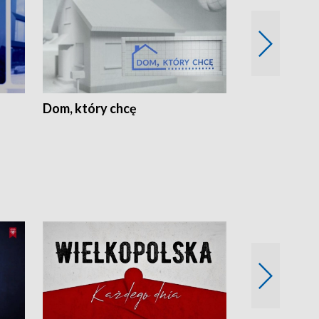
Dom, który chcę
Biznes Wielk