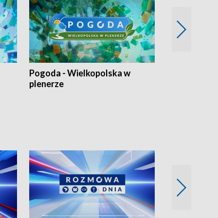
Pogoda - Wielkopolska w
Eko prognoza
plenerze