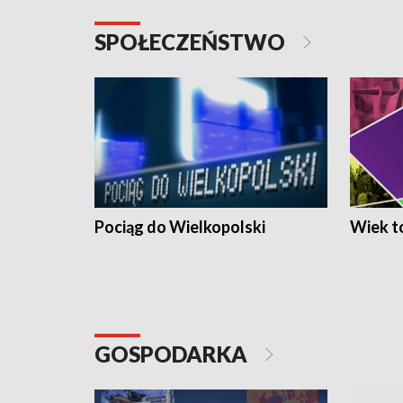
SPOŁECZEŃSTWO
Pociąg do Wielkopolski
Wiek to
GOSPODARKA