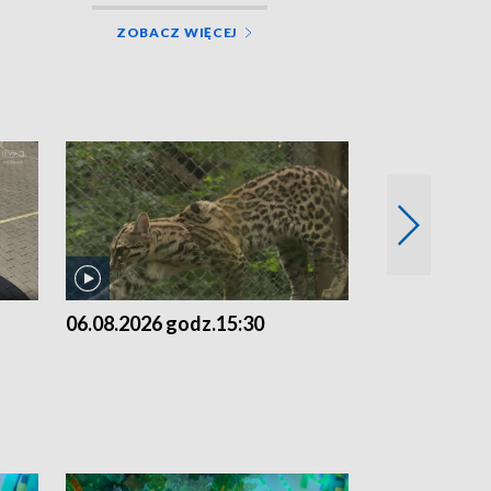
ZOBACZ WIĘCEJ
06.08.2026 godz.15:30
05.08.2026 g