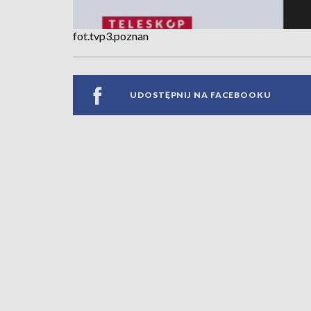
fot.tvp3.poznan
UDOSTĘPNIJ NA FACEBOOKU