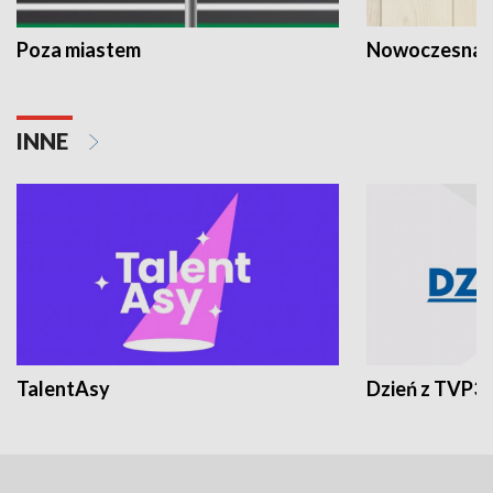
Poza miastem
Nowoczesna 
INNE
TalentAsy
Dzień z TVP3