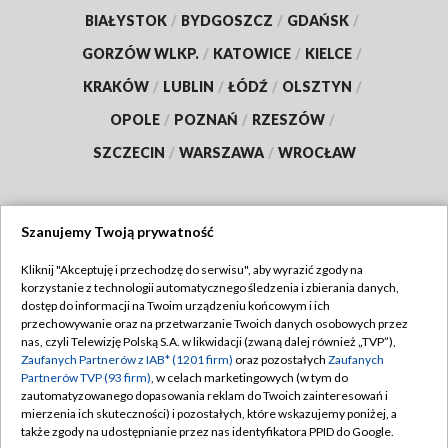
BIAŁYSTOK
/
BYDGOSZCZ
/
GDAŃSK
/
GORZÓW WLKP.
/
KATOWICE
/
KIELCE
/
KRAKÓW
/
LUBLIN
/
ŁÓDŹ
/
OLSZTYN
/
OPOLE
/
POZNAŃ
/
RZESZÓW
/
SZCZECIN
/
WARSZAWA
/
WROCŁAW
Szanujemy Twoją prywatność
Dołącz do nas:
Kliknij "Akceptuję i przechodzę do serwisu", aby wyrazić zgody na
korzystanie z technologii automatycznego śledzenia i zbierania danych,
TVP
dostęp do informacji na Twoim urządzeniu końcowym i ich
Abonament TVP
przechowywanie oraz na przetwarzanie Twoich danych osobowych przez
Regulamin TVP
nas, czyli Telewizję Polską S.A. w likwidacji (zwaną dalej również „TVP”),
Emisja w TVP
Zaufanych Partnerów z IAB* (1201 firm)
oraz pozostałych
Zaufanych
Polityka prywatności
Partnerów TVP (93 firm)
, w celach marketingowych (w tym do
Centrum informacji TVP
Moje zgody
zautomatyzowanego dopasowania reklam do Twoich zainteresowań i
mierzenia ich skuteczności) i pozostałych, które wskazujemy poniżej, a
Naziemna Telewizja Cyfrowa
Pomoc
także zgody na udostępnianie przez nas identyfikatora PPID do Google.