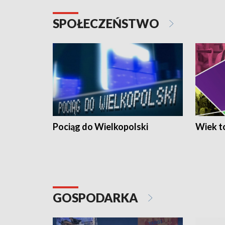
SPOŁECZEŃSTWO
Pociąg do Wielkopolski
Wiek to
GOSPODARKA