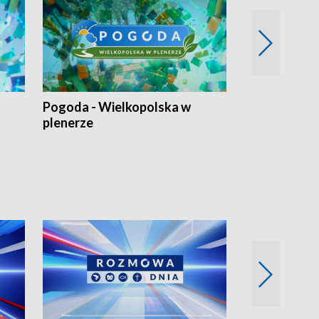
Pogoda - Wielkopolska w
Eko prognoza
plenerze