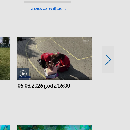
ZOBACZ WIĘCEJ
06.08.2026 godz.16:30
06.08.2026 g