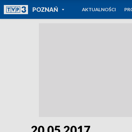
POWRÓT DO
POZNAŃ
AKTUALNOŚCI
PR
TVP REGIONY
20.05.2017