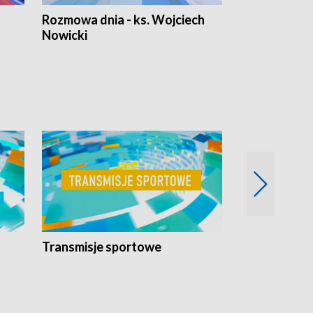
Rozmowa dnia - ks. Wojciech
Euro Fakty
Nowicki
Transmisje sportowe
Reportaże s