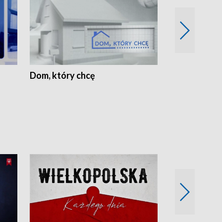
Dom, który chcę
Biznes Wielk