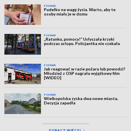
POZNAŃ
Pudełko na wagę życia. Warto, aby te
osoby miały je w domu
POZNAŃ
„Ratunku, pomocy!” Usłyszała krzyki
podczas urlopu. Policjantka nie czekała
POZNAŃ
Jak reagować w razie pożaru lub powodzi?
Młodzież z OSP nagrała wyjątkowy film
[WIDEO]
POZNAŃ
Wielkopolska zyska dwa nowe miasta.
Decyzja zapadła
ZOBACZ WIĘCEJ