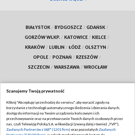
BIAŁYSTOK
/
BYDGOSZCZ
/
GDAŃSK
/
GORZÓW WLKP.
/
KATOWICE
/
KIELCE
/
KRAKÓW
/
LUBLIN
/
ŁÓDŹ
/
OLSZTYN
/
OPOLE
/
POZNAŃ
/
RZESZÓW
/
SZCZECIN
/
WARSZAWA
/
WROCŁAW
Szanujemy Twoją prywatność
Dołącz do nas:
Kliknij "Akceptuję i przechodzę do serwisu", aby wyrazić zgody na
korzystanie z technologii automatycznego śledzenia i zbierania danych,
TVP
dostęp do informacji na Twoim urządzeniu końcowym i ich
Abonament TVP
przechowywanie oraz na przetwarzanie Twoich danych osobowych przez
Regulamin TVP
nas, czyli Telewizję Polską S.A. w likwidacji (zwaną dalej również „TVP”),
Emisja w TVP
Polityka prywatności
Zaufanych Partnerów z IAB* (1201 firm)
oraz pozostałych
Zaufanych
Partnerów TVP (93 firm)
, w celach marketingowych (w tym do