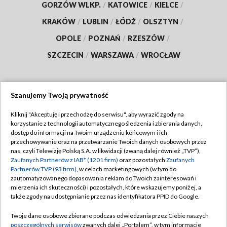
GORZÓW WLKP.
/
KATOWICE
/
KIELCE
/
KRAKÓW
/
LUBLIN
/
ŁÓDŹ
/
OLSZTYN
/
OPOLE
/
POZNAŃ
/
RZESZÓW
/
SZCZECIN
/
WARSZAWA
/
WROCŁAW
Szanujemy Twoją prywatność
Dołącz do nas:
Kliknij "Akceptuję i przechodzę do serwisu", aby wyrazić zgody na
korzystanie z technologii automatycznego śledzenia i zbierania danych,
TVP
dostęp do informacji na Twoim urządzeniu końcowym i ich
Abonament TVP
przechowywanie oraz na przetwarzanie Twoich danych osobowych przez
Regulamin TVP
nas, czyli Telewizję Polską S.A. w likwidacji (zwaną dalej również „TVP”),
Emisja w TVP
Zaufanych Partnerów z IAB* (1201 firm)
oraz pozostałych
Zaufanych
Polityka prywatności
Partnerów TVP (93 firm)
, w celach marketingowych (w tym do
Centrum informacji TVP
Moje zgody
zautomatyzowanego dopasowania reklam do Twoich zainteresowań i
mierzenia ich skuteczności) i pozostałych, które wskazujemy poniżej, a
Naziemna Telewizja Cyfrowa
Pomoc
także zgody na udostępnianie przez nas identyfikatora PPID do Google.
Sklep TVP
Biuro reklamy
Twoje dane osobowe zbierane podczas odwiedzania przez Ciebie naszych
Rada Programowa
poszczególnych serwisów
zwanych dalej „Portalem”, w tym informacje
Kontakt