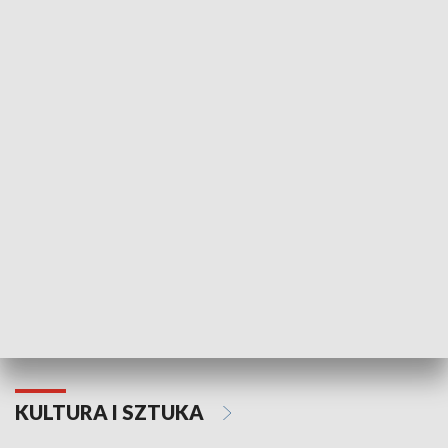
HISTORIA
70. rocznica Powstania
Narodowy Dzi
Poznańskiego Czerwca 1956 roku
Powstania Wi
KULTURA I SZTUKA