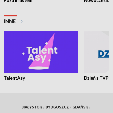
Poza miastem
Nowoczesna 
INNE
TalentAsy
Dzień z TVP3
BIAŁYSTOK
/
BYDGOSZCZ
/
GDAŃSK
/