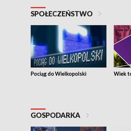
SPOŁECZEŃSTWO
Pociąg do Wielkopolski
Wiek to
GOSPODARKA