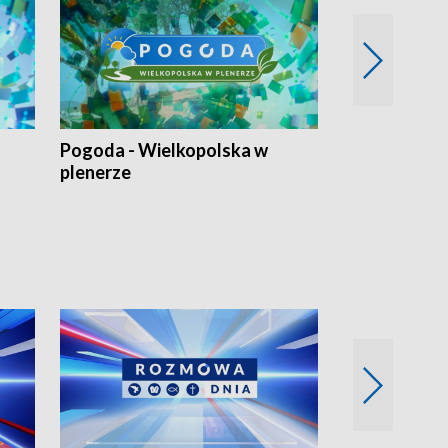
Pogoda - Wielkopolska w
Eko prognoza
plenerze