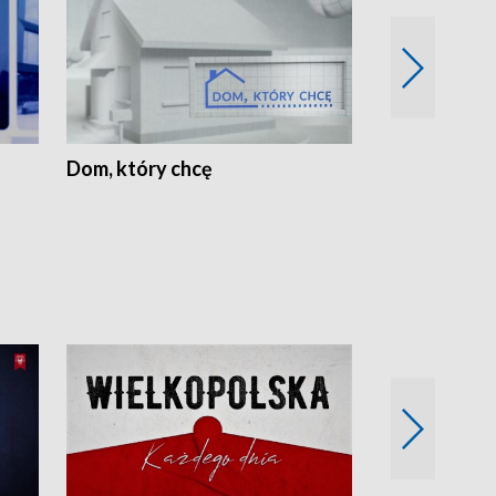
Dom, który chcę
Biznes Wielk