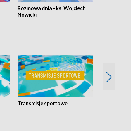
Rozmowa dnia - ks. Wojciech
Euro Fakty
Nowicki
Transmisje sportowe
Reportaże s