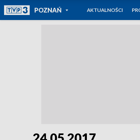
POWRÓT DO
POZNAŃ
AKTUALNOŚCI
PR
TVP REGIONY
24.05.2017