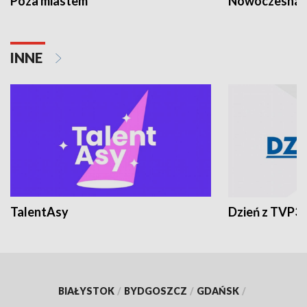
Poza miastem
Nowoczesna 
INNE
TalentAsy
Dzień z TVP3
BIAŁYSTOK
/
BYDGOSZCZ
/
GDAŃSK
/