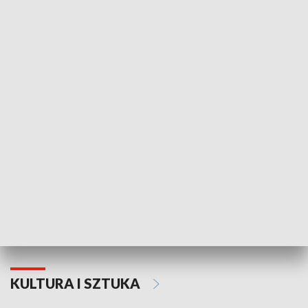
HISTORIA
70. rocznica Powstania
Narodowy Dzi
Poznańskiego Czerwca 1956 roku
Powstania Wi
KULTURA I SZTUKA