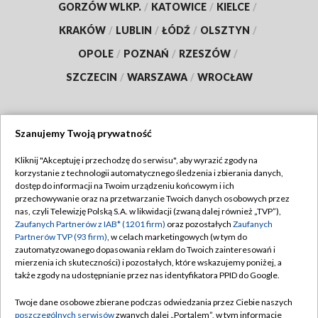
GORZÓW WLKP.
/
KATOWICE
/
KIELCE
/
KRAKÓW
/
LUBLIN
/
ŁÓDŹ
/
OLSZTYN
/
OPOLE
/
POZNAŃ
/
RZESZÓW
/
SZCZECIN
/
WARSZAWA
/
WROCŁAW
Szanujemy Twoją prywatność
Dołącz do nas:
Kliknij "Akceptuję i przechodzę do serwisu", aby wyrazić zgody na
korzystanie z technologii automatycznego śledzenia i zbierania danych,
TVP
dostęp do informacji na Twoim urządzeniu końcowym i ich
Abonament TVP
przechowywanie oraz na przetwarzanie Twoich danych osobowych przez
Regulamin TVP
nas, czyli Telewizję Polską S.A. w likwidacji (zwaną dalej również „TVP”),
Emisja w TVP
Zaufanych Partnerów z IAB* (1201 firm)
oraz pozostałych
Zaufanych
Polityka prywatności
Partnerów TVP (93 firm)
, w celach marketingowych (w tym do
Centrum informacji TVP
Moje zgody
zautomatyzowanego dopasowania reklam do Twoich zainteresowań i
mierzenia ich skuteczności) i pozostałych, które wskazujemy poniżej, a
Naziemna Telewizja Cyfrowa
Pomoc
także zgody na udostępnianie przez nas identyfikatora PPID do Google.
Sklep TVP
Biuro reklamy
Twoje dane osobowe zbierane podczas odwiedzania przez Ciebie naszych
Rada Programowa
poszczególnych serwisów
zwanych dalej „Portalem”, w tym informacje
Kontakt