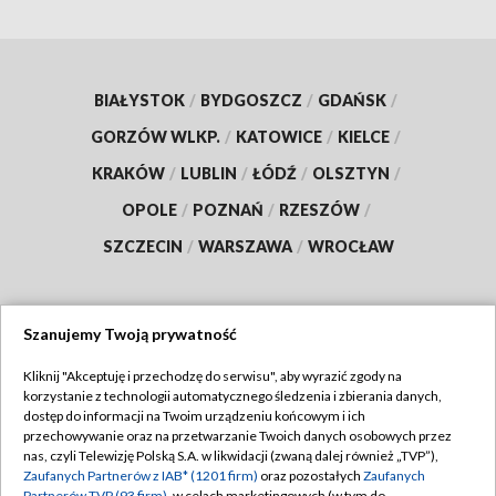
BIAŁYSTOK
/
BYDGOSZCZ
/
GDAŃSK
/
GORZÓW WLKP.
/
KATOWICE
/
KIELCE
/
KRAKÓW
/
LUBLIN
/
ŁÓDŹ
/
OLSZTYN
/
OPOLE
/
POZNAŃ
/
RZESZÓW
/
SZCZECIN
/
WARSZAWA
/
WROCŁAW
Szanujemy Twoją prywatność
Dołącz do nas:
Kliknij "Akceptuję i przechodzę do serwisu", aby wyrazić zgody na
korzystanie z technologii automatycznego śledzenia i zbierania danych,
TVP
dostęp do informacji na Twoim urządzeniu końcowym i ich
Abonament TVP
przechowywanie oraz na przetwarzanie Twoich danych osobowych przez
Regulamin TVP
nas, czyli Telewizję Polską S.A. w likwidacji (zwaną dalej również „TVP”),
Emisja w TVP
Zaufanych Partnerów z IAB* (1201 firm)
oraz pozostałych
Zaufanych
Polityka prywatności
Partnerów TVP (93 firm)
, w celach marketingowych (w tym do