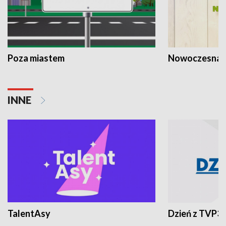
Poza miastem
Nowoczesna 
INNE
TalentAsy
Dzień z TVP3