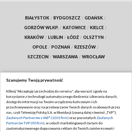
BIAŁYSTOK
/
BYDGOSZCZ
/
GDAŃSK
/
GORZÓW WLKP.
/
KATOWICE
/
KIELCE
/
KRAKÓW
/
LUBLIN
/
ŁÓDŹ
/
OLSZTYN
/
OPOLE
/
POZNAŃ
/
RZESZÓW
/
SZCZECIN
/
WARSZAWA
/
WROCŁAW
Szanujemy Twoją prywatność
Dołącz do nas:
Kliknij "Akceptuję i przechodzę do serwisu", aby wyrazić zgody na
korzystanie z technologii automatycznego śledzenia i zbierania danych,
TVP
dostęp do informacji na Twoim urządzeniu końcowym i ich
Abonament TVP
przechowywanie oraz na przetwarzanie Twoich danych osobowych przez
Regulamin TVP
nas, czyli Telewizję Polską S.A. w likwidacji (zwaną dalej również „TVP”),
Emisja w TVP
Polityka prywatności
Zaufanych Partnerów z IAB* (1201 firm)
oraz pozostałych
Zaufanych
Partnerów TVP (93 firm)
, w celach marketingowych (w tym do
Centrum informacji TVP
Moje zgody
zautomatyzowanego dopasowania reklam do Twoich zainteresowań i