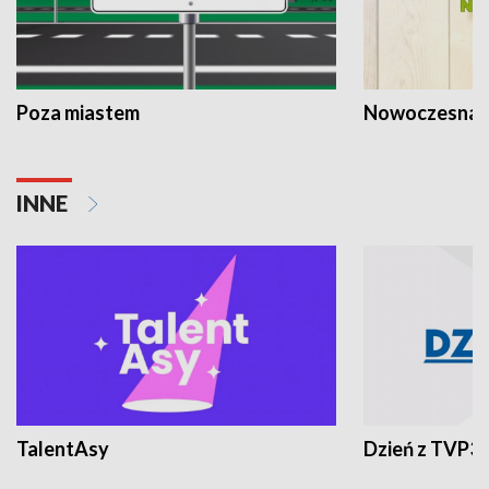
Poza miastem
Nowoczesna 
INNE
TalentAsy
Dzień z TVP3