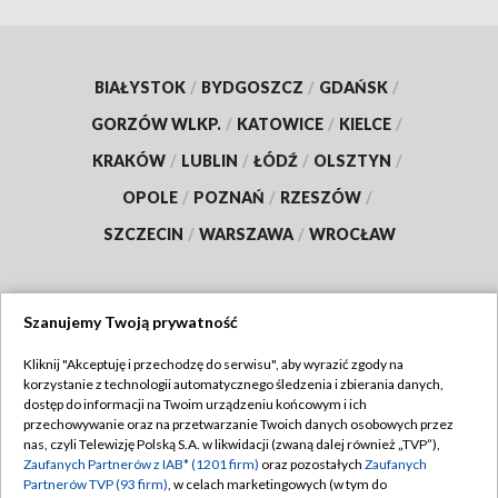
BIAŁYSTOK
/
BYDGOSZCZ
/
GDAŃSK
/
GORZÓW WLKP.
/
KATOWICE
/
KIELCE
/
KRAKÓW
/
LUBLIN
/
ŁÓDŹ
/
OLSZTYN
/
OPOLE
/
POZNAŃ
/
RZESZÓW
/
SZCZECIN
/
WARSZAWA
/
WROCŁAW
Szanujemy Twoją prywatność
Dołącz do nas:
Kliknij "Akceptuję i przechodzę do serwisu", aby wyrazić zgody na
korzystanie z technologii automatycznego śledzenia i zbierania danych,
TVP
dostęp do informacji na Twoim urządzeniu końcowym i ich
Abonament TVP
przechowywanie oraz na przetwarzanie Twoich danych osobowych przez
Regulamin TVP
nas, czyli Telewizję Polską S.A. w likwidacji (zwaną dalej również „TVP”),
Emisja w TVP
Zaufanych Partnerów z IAB* (1201 firm)
oraz pozostałych
Zaufanych
Polityka prywatności
Partnerów TVP (93 firm)
, w celach marketingowych (w tym do
Centrum informacji TVP