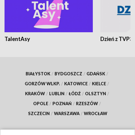
TalentAsy
Dzień z TVP3
BIAŁYSTOK
/
BYDGOSZCZ
/
GDAŃSK
/
GORZÓW WLKP.
/
KATOWICE
/
KIELCE
/
KRAKÓW
/
LUBLIN
/
ŁÓDŹ
/
OLSZTYN
/
OPOLE
/
POZNAŃ
/
RZESZÓW
/
SZCZECIN
/
WARSZAWA
/
WROCŁAW