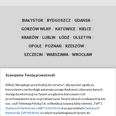
BIAŁYSTOK
/
BYDGOSZCZ
/
GDAŃSK
/
GORZÓW WLKP.
/
KATOWICE
/
KIELCE
/
KRAKÓW
/
LUBLIN
/
ŁÓDŹ
/
OLSZTYN
/
OPOLE
/
POZNAŃ
/
RZESZÓW
/
SZCZECIN
/
WARSZAWA
/
WROCŁAW
Szanujemy Twoją prywatność
Dołącz do nas:
Kliknij "Akceptuję i przechodzę do serwisu", aby wyrazić zgody na
korzystanie z technologii automatycznego śledzenia i zbierania danych,
TVP
dostęp do informacji na Twoim urządzeniu końcowym i ich
Abonament TVP
przechowywanie oraz na przetwarzanie Twoich danych osobowych przez
Regulamin TVP
nas, czyli Telewizję Polską S.A. w likwidacji (zwaną dalej również „TVP”),
Emisja w TVP
Zaufanych Partnerów z IAB* (1201 firm)
oraz pozostałych
Zaufanych
Polityka prywatności
Partnerów TVP (93 firm)
, w celach marketingowych (w tym do
Centrum informacji TVP