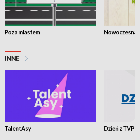
Poza miastem
Nowoczesna 
INNE
TalentAsy
Dzień z TVP3