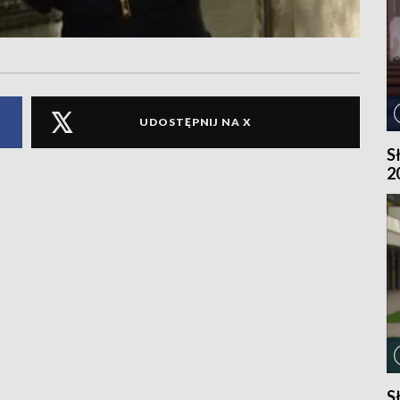
UDOSTĘPNIJ NA X
S
2
S