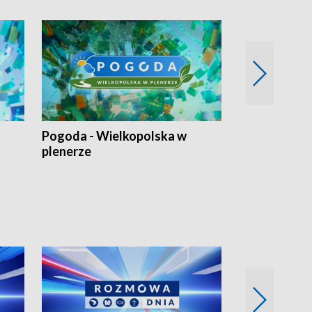
Pogoda - Wielkopolska w
Eko prognoza
plenerze