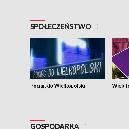
SPOŁECZEŃSTWO
Pociąg do Wielkopolski
Wiek to
GOSPODARKA