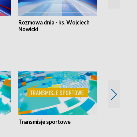
Rozmowa dnia - ks. Wojciech
Euro Fakty
Nowicki
Transmisje sportowe
Reportaże s