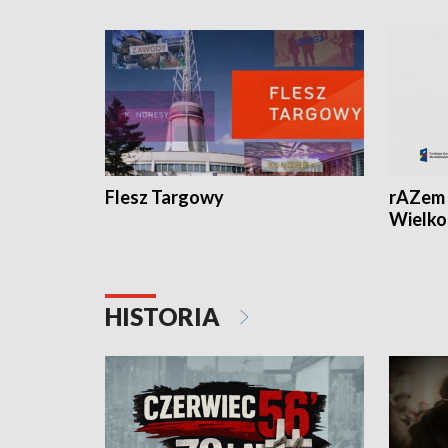
Flesz Targowy
rAZem 
Wielko
HISTORIA