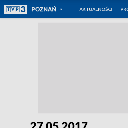
POWRÓT DO
POZNAŃ
AKTUALNOŚCI
PR
TVP REGIONY
27.05.2017