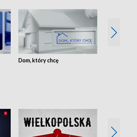
Dom, który chcę
Biznes Wielk