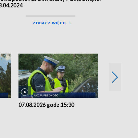
3.04.2024
ZOBACZ WIĘCEJ
07.08.2026 godz.15:30
06.08.2026 g