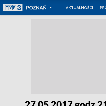
POWRÓT DO
POZNAŃ
AKTUALNOŚCI
PR
TVP REGIONY
27.05.2017 godz.2