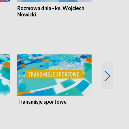
Rozmowa dnia - ks. Wojciech
Euro Fakty
Nowicki
Transmisje sportowe
Reportaże s