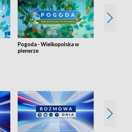
Pogoda - Wielkopolska w
Eko prognoza
plenerze