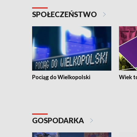
SPOŁECZEŃSTWO
Pociąg do Wielkopolski
Wiek to
GOSPODARKA