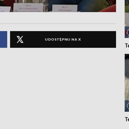
UDOSTĘPNIJ NA X
T
T