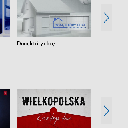
Dom, który chcę
Biznes Wielk