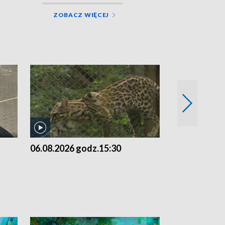
ZOBACZ WIĘCEJ
06.08.2026 godz.15:30
05.08.2026 g