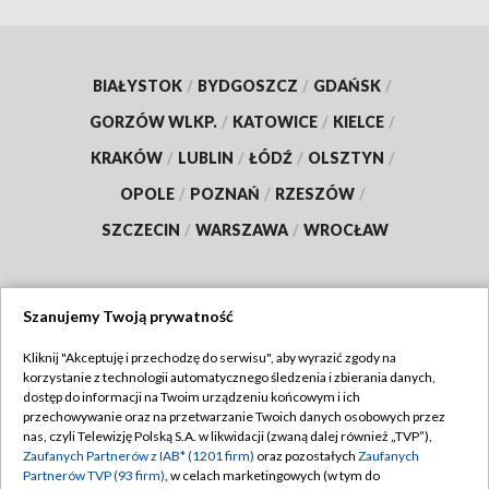
BIAŁYSTOK
/
BYDGOSZCZ
/
GDAŃSK
/
GORZÓW WLKP.
/
KATOWICE
/
KIELCE
/
KRAKÓW
/
LUBLIN
/
ŁÓDŹ
/
OLSZTYN
/
OPOLE
/
POZNAŃ
/
RZESZÓW
/
SZCZECIN
/
WARSZAWA
/
WROCŁAW
Szanujemy Twoją prywatność
Dołącz do nas:
Kliknij "Akceptuję i przechodzę do serwisu", aby wyrazić zgody na
korzystanie z technologii automatycznego śledzenia i zbierania danych,
TVP
dostęp do informacji na Twoim urządzeniu końcowym i ich
Abonament TVP
przechowywanie oraz na przetwarzanie Twoich danych osobowych przez
Regulamin TVP
nas, czyli Telewizję Polską S.A. w likwidacji (zwaną dalej również „TVP”),
Emisja w TVP
Zaufanych Partnerów z IAB* (1201 firm)
oraz pozostałych
Zaufanych
Polityka prywatności
Partnerów TVP (93 firm)
, w celach marketingowych (w tym do
Centrum informacji TVP