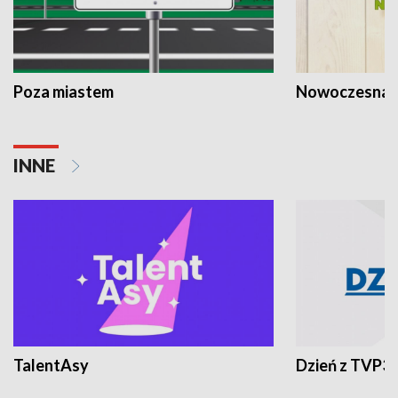
Poza miastem
Nowoczesna 
INNE
TalentAsy
Dzień z TVP3