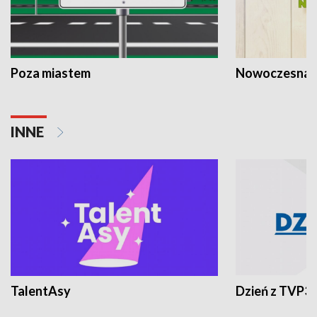
Poza miastem
Nowoczesna 
INNE
TalentAsy
Dzień z TVP3