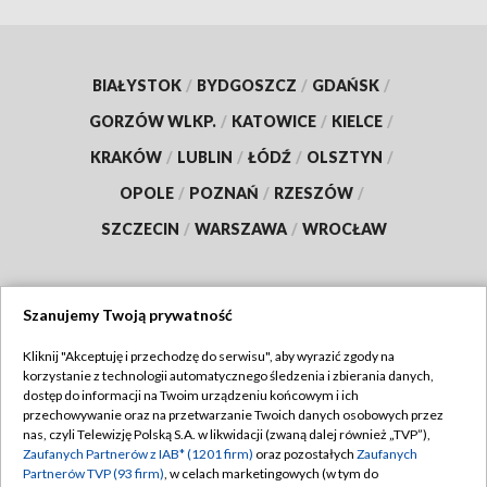
BIAŁYSTOK
/
BYDGOSZCZ
/
GDAŃSK
/
GORZÓW WLKP.
/
KATOWICE
/
KIELCE
/
KRAKÓW
/
LUBLIN
/
ŁÓDŹ
/
OLSZTYN
/
OPOLE
/
POZNAŃ
/
RZESZÓW
/
SZCZECIN
/
WARSZAWA
/
WROCŁAW
Szanujemy Twoją prywatność
Dołącz do nas:
Kliknij "Akceptuję i przechodzę do serwisu", aby wyrazić zgody na
korzystanie z technologii automatycznego śledzenia i zbierania danych,
TVP
dostęp do informacji na Twoim urządzeniu końcowym i ich
Abonament TVP
przechowywanie oraz na przetwarzanie Twoich danych osobowych przez
Regulamin TVP
nas, czyli Telewizję Polską S.A. w likwidacji (zwaną dalej również „TVP”),
Emisja w TVP
Zaufanych Partnerów z IAB* (1201 firm)
oraz pozostałych
Zaufanych
Polityka prywatności
Partnerów TVP (93 firm)
, w celach marketingowych (w tym do
Centrum informacji TVP