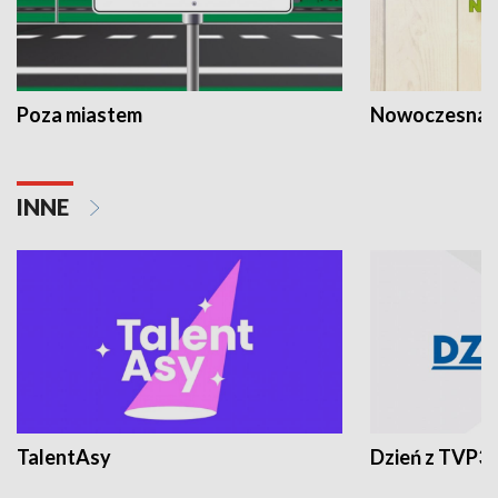
Poza miastem
Nowoczesna 
INNE
TalentAsy
Dzień z TVP3