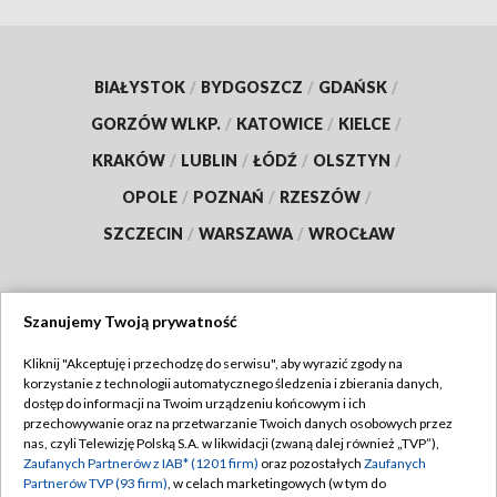
BIAŁYSTOK
/
BYDGOSZCZ
/
GDAŃSK
/
GORZÓW WLKP.
/
KATOWICE
/
KIELCE
/
KRAKÓW
/
LUBLIN
/
ŁÓDŹ
/
OLSZTYN
/
OPOLE
/
POZNAŃ
/
RZESZÓW
/
SZCZECIN
/
WARSZAWA
/
WROCŁAW
Szanujemy Twoją prywatność
Dołącz do nas:
Kliknij "Akceptuję i przechodzę do serwisu", aby wyrazić zgody na
korzystanie z technologii automatycznego śledzenia i zbierania danych,
TVP
dostęp do informacji na Twoim urządzeniu końcowym i ich
Abonament TVP
przechowywanie oraz na przetwarzanie Twoich danych osobowych przez
Regulamin TVP
nas, czyli Telewizję Polską S.A. w likwidacji (zwaną dalej również „TVP”),
Emisja w TVP
Zaufanych Partnerów z IAB* (1201 firm)
oraz pozostałych
Zaufanych
Polityka prywatności
Partnerów TVP (93 firm)
, w celach marketingowych (w tym do
Centrum informacji TVP