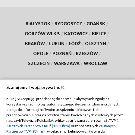
BIAŁYSTOK
/
BYDGOSZCZ
/
GDAŃSK
/
GORZÓW WLKP.
/
KATOWICE
/
KIELCE
/
KRAKÓW
/
LUBLIN
/
ŁÓDŹ
/
OLSZTYN
/
OPOLE
/
POZNAŃ
/
RZESZÓW
/
SZCZECIN
/
WARSZAWA
/
WROCŁAW
Szanujemy Twoją prywatność
Dołącz do nas:
Kliknij "Akceptuję i przechodzę do serwisu", aby wyrazić zgody na
korzystanie z technologii automatycznego śledzenia i zbierania danych,
TVP
dostęp do informacji na Twoim urządzeniu końcowym i ich
Abonament TVP
przechowywanie oraz na przetwarzanie Twoich danych osobowych przez
Regulamin TVP
nas, czyli Telewizję Polską S.A. w likwidacji (zwaną dalej również „TVP”),
Emisja w TVP
Zaufanych Partnerów z IAB* (1201 firm)
oraz pozostałych
Zaufanych
Polityka prywatności
Partnerów TVP (93 firm)
, w celach marketingowych (w tym do
Centrum informacji TVP