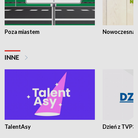
Poza miastem
Nowoczesna 
INNE
TalentAsy
Dzień z TVP3